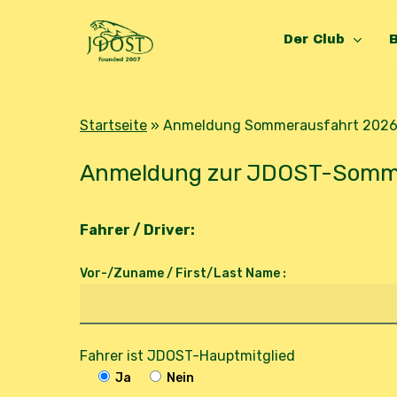
Skip
to
Der Club
B
main
content
Startseite
»
Anmeldung Sommerausfahrt 202
Hit enter to search or ESC to close
Anmeldung zur JDOST-Sommer
Fahrer / Driver:
Vor-/Zuname / First/Last Name :
Fahrer ist JDOST-Hauptmitglied
Ja
Nein