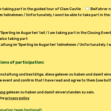
m taking part in the guided tour of Clam Castle
Beifahrer n
m teilnehmen / Unfortunately, I wont be able to take part in the
perling im Augarten' teil / I am taking part in the Closing Event
also taking part
altung im 'Sperling im Augarten' teilnehmen / Unfortunately, I w
ons of participation:
anstaltung und bestätige, diese gelesen zu haben und damit einv
the event and confirm that I have read and agree to them (see bo
ung
gelesen zu haben und damit einverstanden zu sein.
 the
privacy policy
isation team (optional):