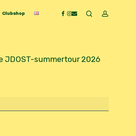
search
account
facebook
instagram
email
Clubshop
the JDOST-summertour 2026