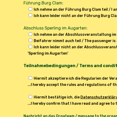
Führung Burg Clam:
Ich nehme an der Führung Burg Clam teil / I a
Ich kann leider nicht an der Führung Burg Cla
Abschluss Sperling im Augarten:
Ich nehme an der Abschlussveranstaltung im 'S
Beifahrer nimmt auch teil / The passenger is 
Ich kann leider nicht an der Abschlussveranst
'Sperling im Augarten'
Teilnahmebedingungen / Terms and conditi
Hiermit akzeptiere ich die Regularien der Ver
...I hereby accept the rules and regulations of 
Hiermit bestätige ich, die
Datenschutzerklär
...I hereby confirm that I have read and agree to
Nachricht an das Orgateam / message to the organ