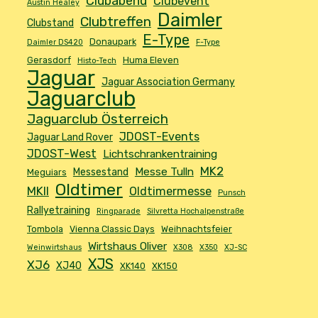
Clubabend
Clubevent
Austin Healey
Daimler
Clubtreffen
Clubstand
E-Type
Donaupark
Daimler DS420
F-Type
Gerasdorf
Huma Eleven
Histo-Tech
Jaguar
Jaguar Association Germany
Jaguarclub
Jaguarclub Österreich
JDOST-Events
Jaguar Land Rover
JDOST-West
Lichtschrankentraining
MK2
Messe Tulln
Messestand
Meguiars
Oldtimer
MKII
Oldtimermesse
Punsch
Rallyetraining
Ringparade
Silvretta Hochalpenstraße
Tombola
Vienna Classic Days
Weihnachtsfeier
Wirtshaus Oliver
Weinwirtshaus
X308
X350
XJ-SC
XJS
XJ6
XJ40
XK140
XK150