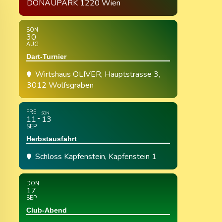
DONAUPARK 1220 Wien
SON
30
AUG
Dart-Turnier
Wirtshaus OLIVER
, Hauptstrasse 3,
3012 Wolfsgraben
FRE
SON
11
13
SEP
Herbstausfahrt
Schloss Kapfenstein
, Kapfenstein 1
DON
17
SEP
Club-Abend