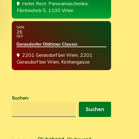
Hotel Rest. Panoramaschenke
,
Filmteichstr.5, 1100 Wien
SAM
26
SEP
Gerasdorfer Oldtimer Classic
2201 Gerasdorf bei Wien
, 2201
Gerasdorf bei Wien, Kirchengasse
Suchen
:
Suchen