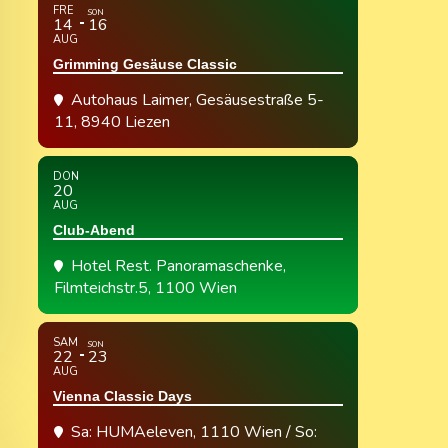
FRE
SON
14
16
AUG
Grimming Gesäuse Classic
Autohaus Laimer
, Gesäusestraße 5-
11, 8940 Liezen
DON
20
AUG
Club-Abend
Hotel Rest. Panoramaschenke
,
Filmteichstr.5, 1100 Wien
SAM
SON
22
23
AUG
Vienna Classic Days
Sa: HUMAeleven, 1110 Wien / So: