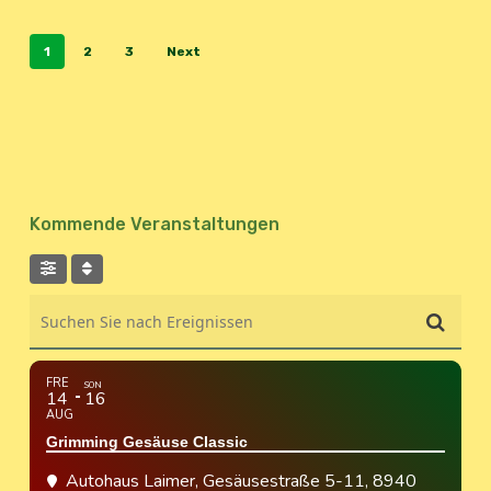
1
2
3
Next
Kommende Veranstaltungen
Suchen Sie nach Ereignissen
FRE
SON
14
16
AUG
Grimming Gesäuse Classic
Autohaus Laimer
, Gesäusestraße 5-11, 8940