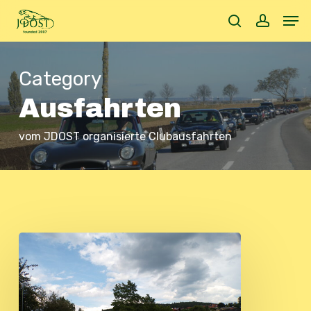
Skip
Men
to
search
accoun
main
content
Category
Ausfahrten
vom JDOST organisierte Clubausfahrten
Sommerausfahrt
2026