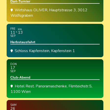
Dart-Turnier
Wirtshaus OLIVER
, Hauptstrasse 3, 3012
Wolfsgraben
FRE
SON
11
13
SEP
Herbstausfahrt
Schloss Kapfenstein
, Kapfenstein 1
DON
17
SEP
Club-Abend
Hotel Rest. Panoramaschenke
, Filmteichstr.5,
1100 Wien
SAM
26