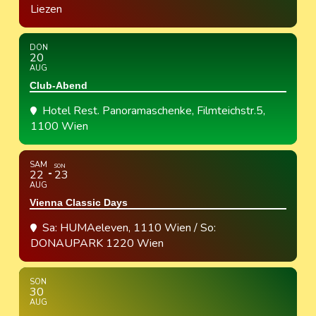
Liezen
DON
20
AUG
Club-Abend
Hotel Rest. Panoramaschenke
, Filmteichstr.5,
1100 Wien
SAM
SON
22
23
AUG
Vienna Classic Days
Sa: HUMAeleven, 1110 Wien / So:
DONAUPARK 1220 Wien
SON
30
AUG