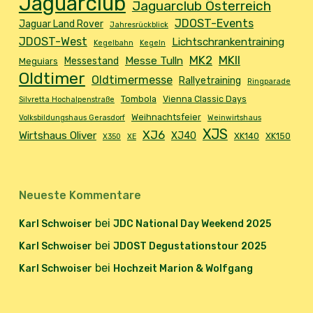
Jaguarclub
Jaguarclub Österreich
JDOST-Events
Jaguar Land Rover
Jahresrückblick
JDOST-West
Lichtschrankentraining
Kegelbahn
Kegeln
MK2
MKII
Messe Tulln
Messestand
Meguiars
Oldtimer
Oldtimermesse
Rallyetraining
Ringparade
Tombola
Vienna Classic Days
Silvretta Hochalpenstraße
Weihnachtsfeier
Volksbildungshaus Gerasdorf
Weinwirtshaus
XJS
XJ6
Wirtshaus Oliver
XJ40
XK140
XK150
X350
XE
Neueste Kommentare
bei
Karl Schwoiser
JDC National Day Weekend 2025
bei
Karl Schwoiser
JDOST Degustationstour 2025
bei
Karl Schwoiser
Hochzeit Marion & Wolfgang