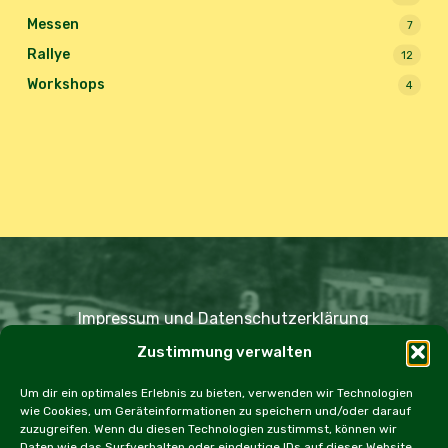
Messen
7
Rallye
12
Workshops
4
Impressum und Datenschutzerklärung
Zustimmung verwalten
Copyright JDOST 2024
Um dir ein optimales Erlebnis zu bieten, verwenden wir Technologien
wie Cookies, um Geräteinformationen zu speichern und/oder darauf
Home
Ausfahrten
Rallye
Events
zuzugreifen. Wenn du diesen Technologien zustimmst, können wir
Daten wie das Surfverhalten oder eindeutige IDs auf dieser Website