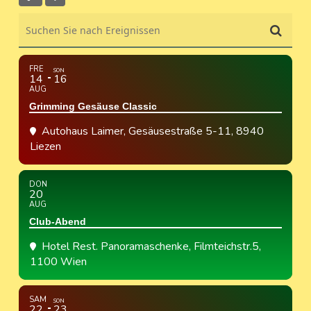
Suchen Sie nach Ereignissen
FRE
SON
14
16
AUG
Grimming Gesäuse Classic
Autohaus Laimer
, Gesäusestraße 5-11, 8940
Liezen
DON
20
AUG
Club-Abend
Hotel Rest. Panoramaschenke
, Filmteichstr.5,
1100 Wien
SAM
SON
22
23