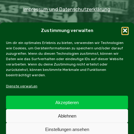
Impressum und Datenschutzerklärung
Copyright JDOST 2024
Zustimmung verwalten
Home
Ausfahrten
Rallye
Events
Um dir ein optimales Erlebnis zu bieten, verwenden wir Technologien
wie Cookies, um Geräteinformationen zu speichern und/oder darauf
Messen
Workshops
Cookie Policy (EU)
zuzugreifen. Wenn du diesen Technologien zustimmst, können wir
Daten wie das Surfverhalten oder eindeutige IDs auf dieser Website
verarbeiten. Wenn du deine Zustimmung nicht erteilst oder
zurückziehst, können bestimmte Merkmale und Funktionen
beeinträchtigt werden.
facebook
instagram
email
Dienste verwalten
Akzeptieren
Alle Inhalte dieser Webseite, inbesonders Texte und
Ablehnen
Fotografien, sind urheberrechtlich geschützt.
Weiterführende Informationen sind im Impressum zu finden.
Einstellungen ansehen