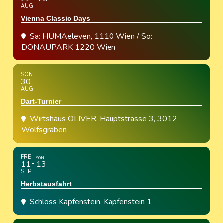
AUG
Vienna Classic Days
Sa: HUMAeleven, 1110 Wien / So:
DONAUPARK 1220 Wien
SON
30
AUG
Dart-Turnier
Wirtshaus OLIVER
, Hauptstrasse 3, 3012
Wolfsgraben
FRE
SON
11
13
SEP
Herbstausfahrt
Schloss Kapfenstein
, Kapfenstein 1