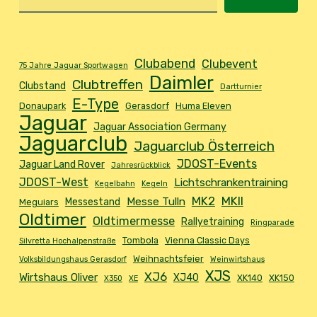
Clubabend
Clubevent
75 Jahre Jaguar Sportwagen
Daimler
Clubtreffen
Clubstand
Dartturnier
E-Type
Donaupark
Gerasdorf
Huma Eleven
Jaguar
Jaguar Association Germany
Jaguarclub
Jaguarclub Österreich
JDOST-Events
Jaguar Land Rover
Jahresrückblick
JDOST-West
Lichtschrankentraining
Kegelbahn
Kegeln
MK2
MKII
Messe Tulln
Messestand
Meguiars
Oldtimer
Oldtimermesse
Rallyetraining
Ringparade
Tombola
Vienna Classic Days
Silvretta Hochalpenstraße
Weihnachtsfeier
Volksbildungshaus Gerasdorf
Weinwirtshaus
XJS
XJ6
Wirtshaus Oliver
XJ40
XK140
XK150
X350
XE