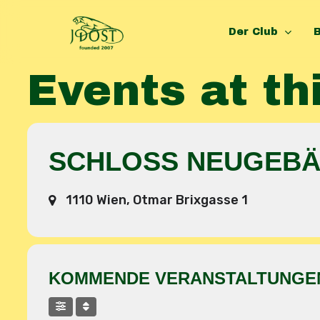
Skip
to
Der Club
B
main
content
Events at th
Hit enter to search or ESC to close
SCHLOSS NEUGEB
1110 Wien, Otmar Brixgasse 1
KOMMENDE VERANSTALTUNGE