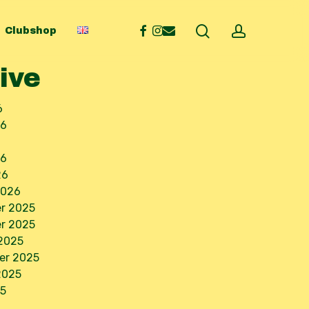
search
account
facebook
instagram
email
Clubshop
ive
6
26
6
26
26
2026
r 2025
r 2025
2025
er 2025
2025
5