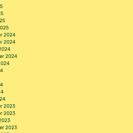
25
25
25
2025
r 2024
r 2024
 2024
er 2024
2024
24
4
24
24
024
r 2023
r 2023
2023
er 2023