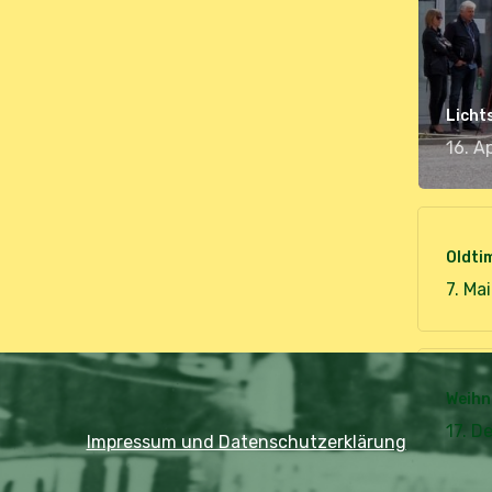
Licht
16. A
Oldti
7. Ma
Weihn
17. D
Impressum und Datenschutzerklärung