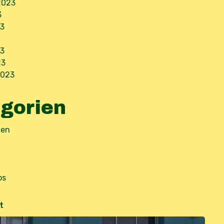
2023
3
3
23
23
2023
gorien
ten
ps
t