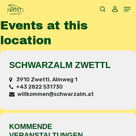
Skip
Men
to
search
accoun
main
Events at this
content
location
SCHWARZALM ZWETTL
3910 Zwettl, Almweg 1
+43 2822 531730
willkommen@schwarzalm.at
KOMMENDE
VERANSTALTUNGEN