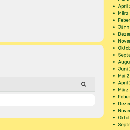
April
März
Febe
Jänn
Deze
Nove
Okto
Sept
Augu
Juni
Mai 
April
März
Febe
Deze
Nove
Okto
Sept