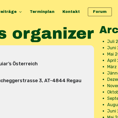
eiträge
Terminplan
Kontakt
Forum
Arc
s organizer
Juli 
Juni
Mai 
April
iar’s Österreich
März
Jänn
Deze
cheggerstrasse 3, AT-4844 Regau
Nove
Okto
Sept
Augu
Juni
Mai 