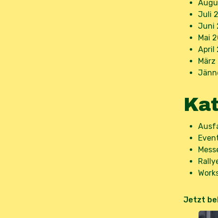
Augu
Juli 
Juni
Mai 
April
März
Jänn
Kat
Ausf
Even
Mess
Rally
Work
Jetzt be