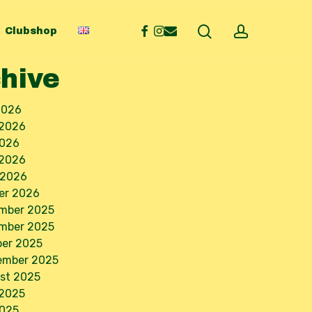
search
account
facebook
instagram
email
Clubshop
hive
2026
 2026
2026
 2026
 2026
er 2026
mber 2025
mber 2025
ber 2025
ember 2025
st 2025
 2025
2025