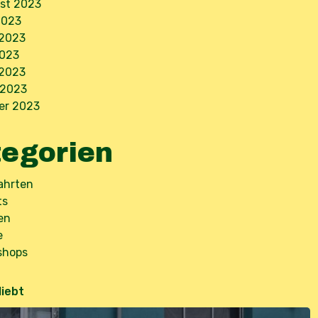
st 2023
2023
 2023
2023
 2023
 2023
er 2023
egorien
ahrten
ts
en
e
shops
liebt