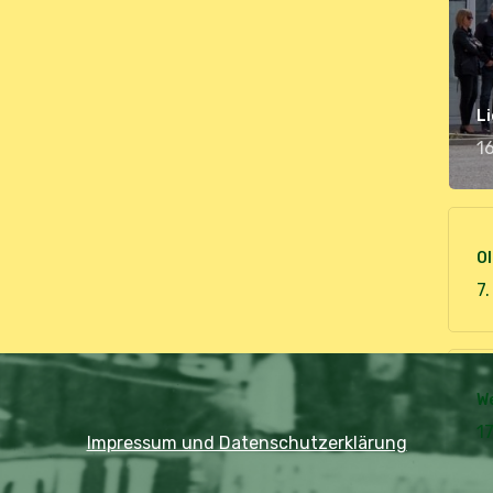
Li
16
Ol
7.
W
1
Impressum und Datenschutzerklärung