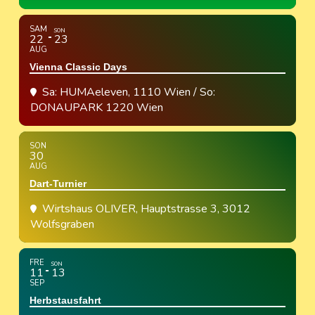
SAM
SON
22
23
AUG
Vienna Classic Days
Sa: HUMAeleven, 1110 Wien / So:
DONAUPARK 1220 Wien
SON
30
AUG
Dart-Turnier
Wirtshaus OLIVER
, Hauptstrasse 3, 3012
Wolfsgraben
FRE
SON
11
13
SEP
Herbstausfahrt