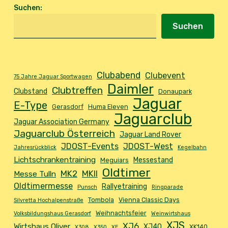
Suchen
:
Suchen
Clubabend
Clubevent
75 Jahre Jaguar Sportwagen
Daimler
Clubtreffen
Clubstand
Donaupark
Jaguar
E-Type
Gerasdorf
Huma Eleven
Jaguarclub
Jaguar Association Germany
Jaguarclub Österreich
Jaguar Land Rover
JDOST-Events
JDOST-West
Jahresrückblick
Kegelbahn
Lichtschrankentraining
Messestand
Meguiars
Oldtimer
MK2
MKII
Messe Tulln
Oldtimermesse
Rallyetraining
Punsch
Ringparade
Tombola
Vienna Classic Days
Silvretta Hochalpenstraße
Weihnachtsfeier
Volksbildungshaus Gerasdorf
Weinwirtshaus
XJS
XJ6
Wirtshaus Oliver
XJ40
XK140
X308
X350
XE