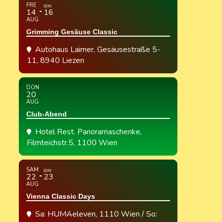
FRE
SON
14
16
AUG
Grimming Gesäuse Classic
Autohaus Laimer
, Gesäusestraße 5-
11, 8940 Liezen
DON
20
AUG
Club-Abend
Hotel Rest. Panoramaschenke
,
Filmteichstr.5, 1100 Wien
SAM
SON
22
23
AUG
Vienna Classic Days
Sa: HUMAeleven, 1110 Wien / So: