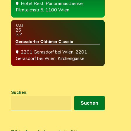
Hotel Rest. Panoramaschenke
,
Filmteichstr.5, 1100 Wien
SAM
26
SEP
Gerasdorfer Oldtimer Classic
2201 Gerasdorf bei Wien
, 2201
Gerasdorf bei Wien, Kirchengasse
Suchen
:
Suchen