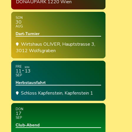
DONAUPARK 1220 Wien
SON
30
AUG
Dart-Turnier
Wirtshaus OLIVER
, Hauptstrasse 3,
3012 Wolfsgraben
FRE
SON
11
13
SEP
Herbstausfahrt
Schloss Kapfenstein
, Kapfenstein 1
DON
17
SEP
Club-Abend