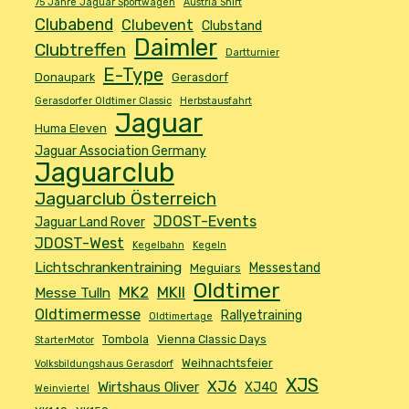
75 Jahre Jaguar Sportwagen
Austria Shirt
Clubabend
Clubevent
Clubstand
Daimler
Clubtreffen
Dartturnier
E-Type
Donaupark
Gerasdorf
Gerasdorfer Oldtimer Classic
Herbstausfahrt
Jaguar
Huma Eleven
Jaguar Association Germany
Jaguarclub
Jaguarclub Österreich
JDOST-Events
Jaguar Land Rover
JDOST-West
Kegelbahn
Kegeln
Lichtschrankentraining
Messestand
Meguiars
Oldtimer
MK2
MKII
Messe Tulln
Oldtimermesse
Rallyetraining
Oldtimertage
Tombola
Vienna Classic Days
StarterMotor
Weihnachtsfeier
Volksbildungshaus Gerasdorf
XJS
XJ6
Wirtshaus Oliver
XJ40
Weinviertel