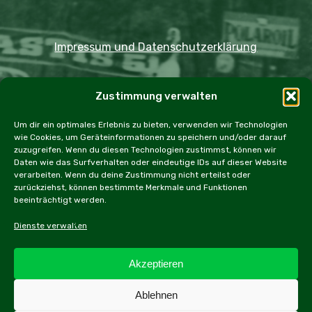
Impressum und Datenschutzerklärung
Copyright JDOST 2024
Zustimmung verwalten
Home
Ausfahrten
Rallye
Events
Um dir ein optimales Erlebnis zu bieten, verwenden wir Technologien
wie Cookies, um Geräteinformationen zu speichern und/oder darauf
Messen
Workshops
Cookie Policy (EU)
zuzugreifen. Wenn du diesen Technologien zustimmst, können wir
Daten wie das Surfverhalten oder eindeutige IDs auf dieser Website
verarbeiten. Wenn du deine Zustimmung nicht erteilst oder
zurückziehst, können bestimmte Merkmale und Funktionen
beeinträchtigt werden.
facebook
instagram
email
Dienste verwalten
Akzeptieren
Alle Inhalte dieser Webseite, inbesonders Texte und
Ablehnen
Fotografien, sind urheberrechtlich geschützt.