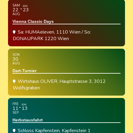
SAM
SON
22
23
AUG
Vienna Classic Days
Sa: HUMAeleven, 1110 Wien / So:
DONAUPARK 1220 Wien
SON
30
AUG
Dart-Turnier
Wirtshaus OLIVER
, Hauptstrasse 3, 3012
Wolfsgraben
FRE
SON
11
13
SEP
Herbstausfahrt
Schloss Kapfenstein
, Kapfenstein 1