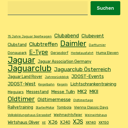
Suchen
Clubabend
Clubevent
75 Jahre Jaguar Sportwagen
Daimler
Clubtreffen
Clubstand
Dartturnier
E-Type
Donaupark
Gerasdorf
Huma Eleven
Herbstausfahrt
Jaguar
Jaguar Association Germany
Jaguarclub
Jaguarclub Österreich
JDOST-Events
Jaguar Land Rover
Jahresrückblick
JDOST-West
Lichtschrankentraining
Kegelbahn
Kegeln
MK2
MKII
Messe Tulln
Messestand
Meguiars
Oldtimer
Oldtimermesse
Oldtimertage
Rallyetraining
Tombola
Vienna Classic Days
StarterMotor
Weihnachtsfeier
Volksbildungshaus Gerasdorf
Weinwirtshaus
XJS
XJ6
Wirtshaus Oliver
XJ40
XK140
XK150
XE