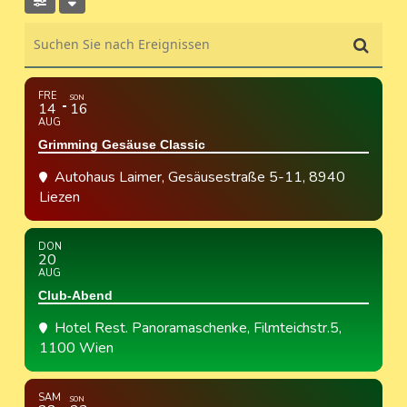
Suchen Sie nach Ereignissen
FRE
SON
14
16
AUG
Grimming Gesäuse Classic
Autohaus Laimer
, Gesäusestraße 5-11, 8940
Liezen
DON
20
AUG
Club-Abend
Hotel Rest. Panoramaschenke
, Filmteichstr.5,
1100 Wien
SAM
SON