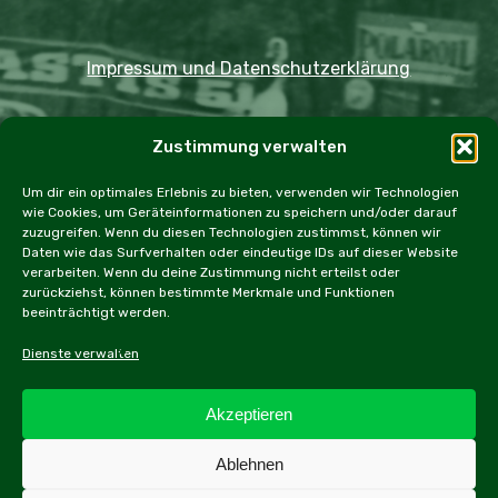
Impressum und Datenschutzerklärung
Copyright JDOST 2024
Zustimmung verwalten
Home
Ausfahrten
Rallye
Events
Um dir ein optimales Erlebnis zu bieten, verwenden wir Technologien
wie Cookies, um Geräteinformationen zu speichern und/oder darauf
Messen
Workshops
Cookie Policy (EU)
zuzugreifen. Wenn du diesen Technologien zustimmst, können wir
Daten wie das Surfverhalten oder eindeutige IDs auf dieser Website
verarbeiten. Wenn du deine Zustimmung nicht erteilst oder
zurückziehst, können bestimmte Merkmale und Funktionen
beeinträchtigt werden.
facebook
instagram
email
Dienste verwalten
Akzeptieren
Alle Inhalte dieser Webseite, inbesonders Texte und
Ablehnen
Fotografien, sind urheberrechtlich geschützt.