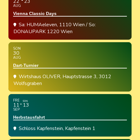
22
23
AUG
Vienna Classic Days
Sa: HUMAeleven, 1110 Wien / So:
DONAUPARK 1220 Wien
SON
30
AUG
Dart-Turnier
Wirtshaus OLIVER
, Hauptstrasse 3, 3012
Wolfsgraben
FRE
SON
11
13
SEP
Herbstausfahrt
Schloss Kapfenstein
, Kapfenstein 1