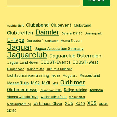
Clubabend
Clubevent
Clubstand
Austria Shirt
Daimler
Clubtreffen
Donaupark
Daimler DS420
E-Type
Gerasdorf
Huma Eleven
Glühwein
Jaguar
Jaguar Association Germany
Jaguarclub
Jaguarclub Österreich
JDOST-Events
JDOST-West
Jaguar Land Rover
Klingenbach
Krainerhütte
Kulturgut Oldtimer
Lichtschrankentraining
Messestand
Meguiars
MA 48
Oldtimer
MK2
MKII
Messe Tulln
MTS
Oldtimermesse
Rallyetraining
Tombola
Passierkontrolle
Vienna Classic Days
Weihnachtsfeier
Weinviertel
XJS
XJ6
Wirtshaus Oliver
XJ40
XK140
Wertungsprüfung
XK150