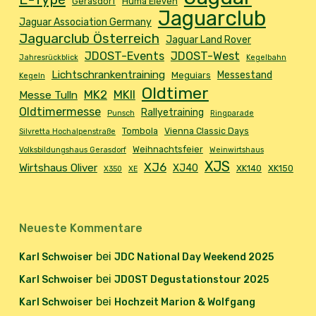
Gerasdorf
Huma Eleven
Jaguarclub
Jaguar Association Germany
Jaguarclub Österreich
Jaguar Land Rover
JDOST-Events
JDOST-West
Jahresrückblick
Kegelbahn
Lichtschrankentraining
Messestand
Meguiars
Kegeln
Oldtimer
MK2
MKII
Messe Tulln
Oldtimermesse
Rallyetraining
Punsch
Ringparade
Tombola
Vienna Classic Days
Silvretta Hochalpenstraße
Weihnachtsfeier
Volksbildungshaus Gerasdorf
Weinwirtshaus
XJS
XJ6
Wirtshaus Oliver
XJ40
XK140
XK150
X350
XE
Neueste Kommentare
bei
Karl Schwoiser
JDC National Day Weekend 2025
bei
Karl Schwoiser
JDOST Degustationstour 2025
bei
Karl Schwoiser
Hochzeit Marion & Wolfgang