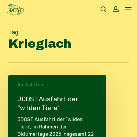
Skip
Men
to
search
accoun
main
content
Tag
Krieglach
JDOST
Ausfahrten
Ausfahrt
der
JDOST Ausfahrt der
“wilden
“wilden Tiere”
Tiere”
JDOST Ausfahrt der “wilden
Tiere”, im Rahmen der
Oldtimertage 2025 Insgesamt 22