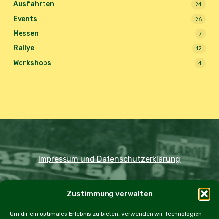
Ausfahrten
24
Events
26
Messen
7
Rallye
12
Workshops
4
Impressum und Datenschutzerklärung
Copyright JDOST 2024
Zustimmung verwalten
Home
Ausfahrten
Rallye
Events
Um dir ein optimales Erlebnis zu bieten, verwenden wir Technologien