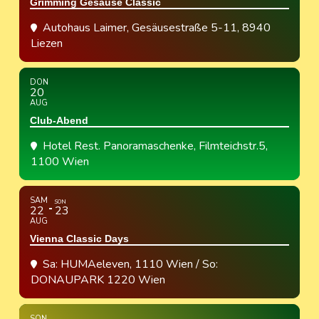
Grimming Gesäuse Classic
Autohaus Laimer
, Gesäusestraße 5-11, 8940
Liezen
DON
20
AUG
Club-Abend
Hotel Rest. Panoramaschenke
, Filmteichstr.5,
1100 Wien
SAM
SON
22
23
AUG
Vienna Classic Days
Sa: HUMAeleven, 1110 Wien / So:
DONAUPARK 1220 Wien
SON