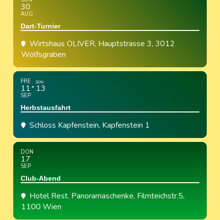
30
AUG
Dart-Turnier
Wirtshaus OLIVER
, Hauptstrasse 3, 3012
Wolfsgraben
FRE
SON
11
13
SEP
Herbstausfahrt
Schloss Kapfenstein
, Kapfenstein 1
DON
17
SEP
Club-Abend
Hotel Rest. Panoramaschenke
, Filmteichstr.5,
1100 Wien