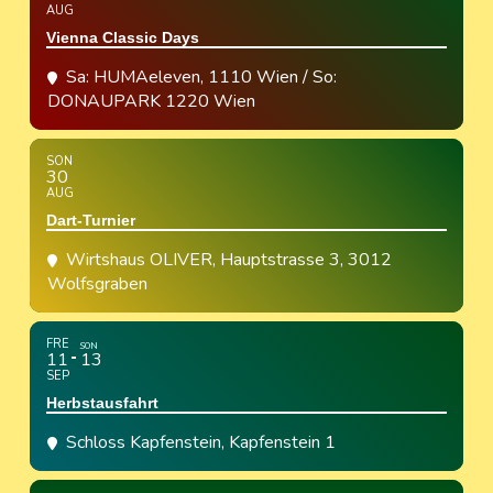
AUG
Vienna Classic Days
Sa: HUMAeleven, 1110 Wien / So:
DONAUPARK 1220 Wien
SON
30
AUG
Dart-Turnier
Wirtshaus OLIVER
, Hauptstrasse 3, 3012
Wolfsgraben
FRE
SON
11
13
SEP
Herbstausfahrt
Schloss Kapfenstein
, Kapfenstein 1