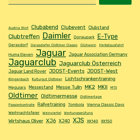
Clubabend
Clubevent
Clubstand
Austria Shirt
Daimler
E-Type
Clubtreffen
Donaupark
Gerasdorf
Gerasdorfer Oldtimer Classic
Glühwein
Herbstausfahrt
Jaguar
Jaguar Association Germany
Huma Eleven
Jaguarclub
Jaguarclub Österreich
JDOST-Events
JDOST-West
Jaguar Land Rover
Lichtschrankentraining
Klingenbach
Kulturgut Oldtimer
MK2
MKII
Messe Tulln
Messestand
Meguiars
MTS
Oldtimer
Oldtimermesse
Oldtimertage
Rallyetraining
Tombola
Vienna Classic Days
Passierkontrolle
Weihnachtsfeier
Weinviertel
Wertungsprüfung
XJS
XJ6
Wirtshaus Oliver
XJ40
XK140
XK150