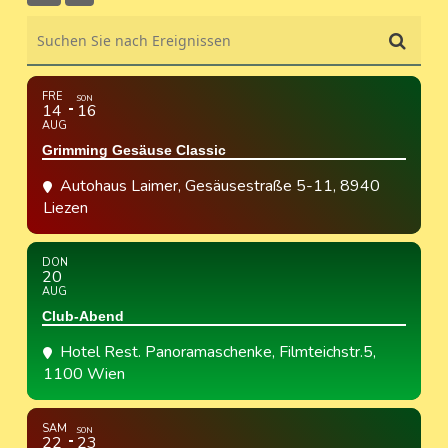
Suchen Sie nach Ereignissen
FRE
SON
14
16
AUG
Grimming Gesäuse Classic
Autohaus Laimer
, Gesäusestraße 5-11, 8940
Liezen
DON
20
AUG
Club-Abend
Hotel Rest. Panoramaschenke
, Filmteichstr.5,
1100 Wien
SAM
SON
22
23