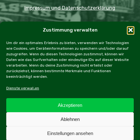
Impressum und Datenschutzerklärung
Copyright JDOST 2024
Zustimmung verwalten
Home
Ausfahrten
Rallye
Events
Um dir ein optimales Erlebnis zu bieten, verwenden wir Technologien
wie Cookies, um Geräteinformationen zu speichern und/oder darauf
Messen
Workshops
Cookie Policy (EU)
zuzugreifen. Wenn du diesen Technologien zustimmst, können wir
Daten wie das Surfverhalten oder eindeutige IDs auf dieser Website
verarbeiten. Wenn du deine Zustimmung nicht erteilst oder
zurückziehst, können bestimmte Merkmale und Funktionen
beeinträchtigt werden.
facebook
instagram
email
Dienste verwalten
Akzeptieren
Alle Inhalte dieser Webseite, inbesonders Texte und
Ablehnen
Fotografien, sind urheberrechtlich geschützt.
Weiterführende Informationen sind im Impressum zu finden.
Einstellungen ansehen