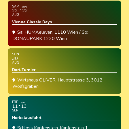
SAM
SON
22
23
AUG
Vienna Classic Days
Sa: HUMAeleven, 1110 Wien / So:
DONAUPARK 1220 Wien
SON
30
AUG
Dart-Turnier
Wirtshaus OLIVER
, Hauptstrasse 3, 3012
Wolfsgraben
FRE
SON
11
13
SEP
Herbstausfahrt
Schloss Kapfenstein
, Kapfenstein 1