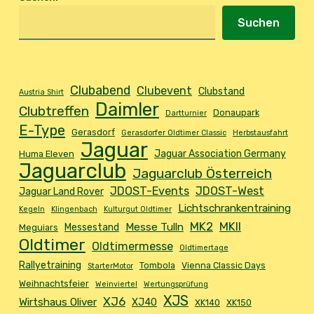
Suchen
Clubabend
Clubevent
Clubstand
Austria Shirt
Daimler
Clubtreffen
Donaupark
Dartturnier
E-Type
Gerasdorf
Gerasdorfer Oldtimer Classic
Herbstausfahrt
Jaguar
Jaguar Association Germany
Huma Eleven
Jaguarclub
Jaguarclub Österreich
JDOST-Events
JDOST-West
Jaguar Land Rover
Lichtschrankentraining
Kegeln
Klingenbach
Kulturgut Oldtimer
MK2
MKII
Messe Tulln
Messestand
Meguiars
Oldtimer
Oldtimermesse
Oldtimertage
Rallyetraining
Tombola
Vienna Classic Days
StarterMotor
Weihnachtsfeier
Weinviertel
Wertungsprüfung
XJS
XJ6
Wirtshaus Oliver
XJ40
XK140
XK150