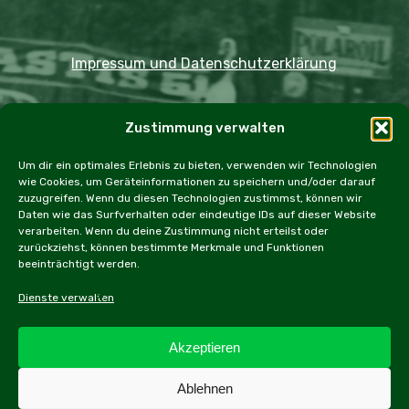
Impressum und Datenschutzerklärung
Copyright JDOST 2024
Zustimmung verwalten
Home
Ausfahrten
Rallye
Events
Um dir ein optimales Erlebnis zu bieten, verwenden wir Technologien
wie Cookies, um Geräteinformationen zu speichern und/oder darauf
Messen
Workshops
Cookie Policy (EU)
zuzugreifen. Wenn du diesen Technologien zustimmst, können wir
Daten wie das Surfverhalten oder eindeutige IDs auf dieser Website
verarbeiten. Wenn du deine Zustimmung nicht erteilst oder
zurückziehst, können bestimmte Merkmale und Funktionen
beeinträchtigt werden.
facebook
instagram
email
Dienste verwalten
Akzeptieren
Alle Inhalte dieser Webseite, inbesonders Texte und
Ablehnen
Fotografien, sind urheberrechtlich geschützt.