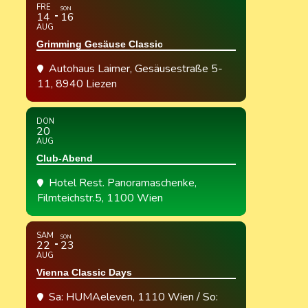
FRE
SON
14
16
AUG
Grimming Gesäuse Classic
Autohaus Laimer
, Gesäusestraße 5-
11, 8940 Liezen
DON
20
AUG
Club-Abend
Hotel Rest. Panoramaschenke
,
Filmteichstr.5, 1100 Wien
SAM
SON
22
23
AUG
Vienna Classic Days
Sa: HUMAeleven, 1110 Wien / So: