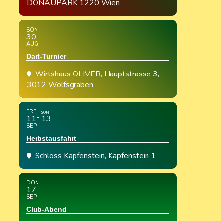
DONAUPARK 1220 Wien
SON
30
AUG
Dart-Turnier
Wirtshaus OLIVER
, Hauptstrasse 3,
3012 Wolfsgraben
FRE
SON
11
13
SEP
Herbstausfahrt
Schloss Kapfenstein
, Kapfenstein 1
DON
17
SEP
Club-Abend