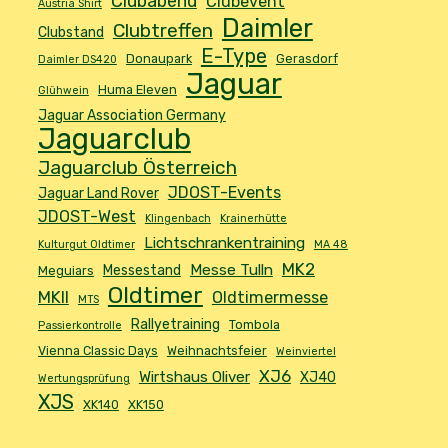
Clubabend
Clubevent
Austria Shirt
Daimler
Clubtreffen
Clubstand
E-Type
Donaupark
Gerasdorf
Daimler DS420
Jaguar
Huma Eleven
Glühwein
Jaguar Association Germany
Jaguarclub
Jaguarclub Österreich
JDOST-Events
Jaguar Land Rover
JDOST-West
Klingenbach
Krainerhütte
Lichtschrankentraining
Kulturgut Oldtimer
MA 48
MK2
Messe Tulln
Messestand
Meguiars
Oldtimer
MKII
Oldtimermesse
MTS
Rallyetraining
Tombola
Passierkontrolle
Vienna Classic Days
Weihnachtsfeier
Weinviertel
XJ6
Wirtshaus Oliver
XJ40
Wertungsprüfung
XJS
XK140
XK150