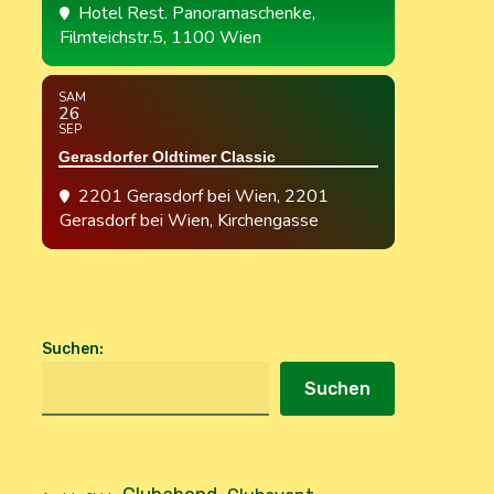
Hotel Rest. Panoramaschenke
,
Filmteichstr.5, 1100 Wien
SAM
26
SEP
Gerasdorfer Oldtimer Classic
2201 Gerasdorf bei Wien
, 2201
Gerasdorf bei Wien, Kirchengasse
Suchen
:
Suchen