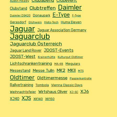
Clubabend
Clubevent
Austin Healey
Daimler
Clubtreffen
Clubstand
E-Type
Donaupark
Daimler DS420
F-Type
Gerasdorf
Huma Eleven
Glühwein
Histo-Tech
Jaguar
Jaguar Association Germany
Jaguarclub
Jaguarclub Österreich
JDOST-Events
Jaguar Land Rover
JDOST-West
Krainerhütte
Kulturgut Oldtimer
Lichtschrankentraining
Meguiars
MA 48
MK2
MKII
Messe Tulln
Messestand
MTS
Oldtimer
Oldtimermesse
Passierkontrolle
Rallyetraining
Tombola
Vienna Classic Days
XJ6
Wirtshaus Oliver
Weihnachtsfeier
XJ-SC
XJS
XJ40
XK140
XK150