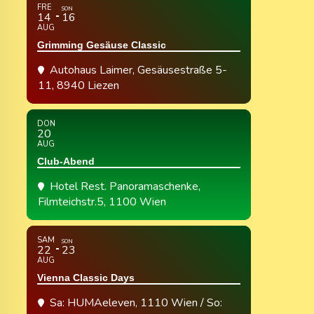
FRE
SON
14
16
AUG
Grimming Gesäuse Classic
Autohaus Laimer
, Gesäusestraße 5-
11, 8940 Liezen
DON
20
AUG
Club-Abend
Hotel Rest. Panoramaschenke
,
Filmteichstr.5, 1100 Wien
SAM
SON
22
23
AUG
Vienna Classic Days
Sa: HUMAeleven, 1110 Wien / So: