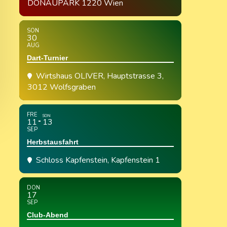
DONAUPARK 1220 Wien
SON
30
AUG
Dart-Turnier
Wirtshaus OLIVER
, Hauptstrasse 3,
3012 Wolfsgraben
FRE
SON
11
13
SEP
Herbstausfahrt
Schloss Kapfenstein
, Kapfenstein 1
DON
17
SEP
Club-Abend