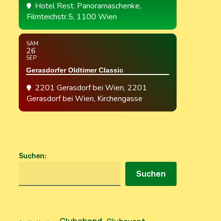
Hotel Rest. Panoramaschenke
,
Filmteichstr.5, 1100 Wien
SAM
26
SEP
Gerasdorfer Oldtimer Classic
2201 Gerasdorf bei Wien
, 2201
Gerasdorf bei Wien, Kirchengasse
Suchen
:
Suchen