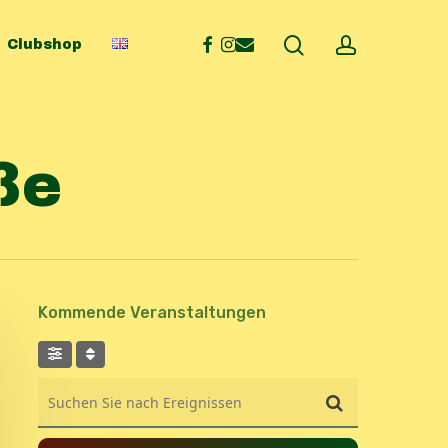
search
account
facebook
instagram
email
Clubshop
ße
Kommende Veranstaltungen
Suchen Sie nach Ereignissen