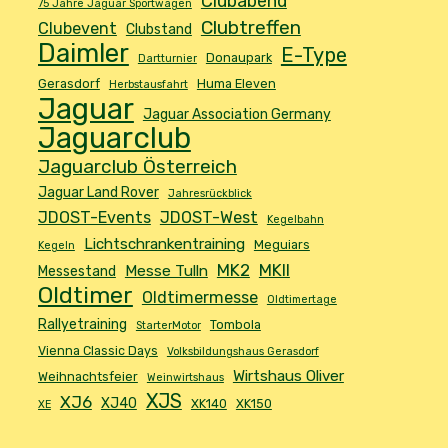
Clubabend
75 Jahre Jaguar Sportwagen
Clubtreffen
Clubevent
Clubstand
Daimler
E-Type
Donaupark
Dartturnier
Gerasdorf
Huma Eleven
Herbstausfahrt
Jaguar
Jaguar Association Germany
Jaguarclub
Jaguarclub Österreich
Jaguar Land Rover
Jahresrückblick
JDOST-Events
JDOST-West
Kegelbahn
Lichtschrankentraining
Meguiars
Kegeln
MK2
MKII
Messe Tulln
Messestand
Oldtimer
Oldtimermesse
Oldtimertage
Rallyetraining
Tombola
StarterMotor
Vienna Classic Days
Volksbildungshaus Gerasdorf
Wirtshaus Oliver
Weihnachtsfeier
Weinwirtshaus
XJS
XJ6
XJ40
XK140
XK150
XE