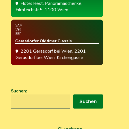
Hotel Rest. Panoramaschenke
,
Filmteichstr.5, 1100 Wien
SAM
26
SEP
Gerasdorfer Oldtimer Classic
2201 Gerasdorf bei Wien
, 2201
Gerasdorf bei Wien, Kirchengasse
Suchen
:
Suchen