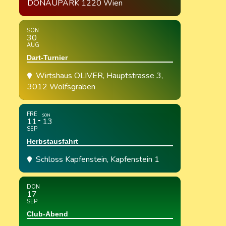
DONAUPARK 1220 Wien
SON
30
AUG
Dart-Turnier
Wirtshaus OLIVER
, Hauptstrasse 3,
3012 Wolfsgraben
FRE
SON
11
13
SEP
Herbstausfahrt
Schloss Kapfenstein
, Kapfenstein 1
DON
17
SEP
Club-Abend