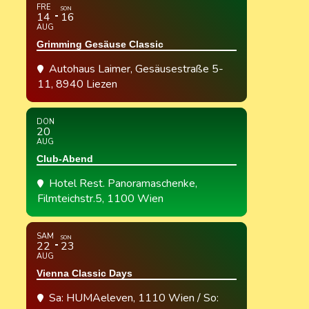
FRE
SON
14
16
AUG
Grimming Gesäuse Classic
Autohaus Laimer
, Gesäusestraße 5-
11, 8940 Liezen
DON
20
AUG
Club-Abend
Hotel Rest. Panoramaschenke
,
Filmteichstr.5, 1100 Wien
SAM
SON
22
23
AUG
Vienna Classic Days
Sa: HUMAeleven, 1110 Wien / So: