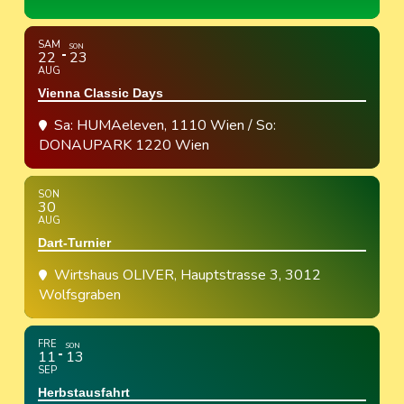
SAM
SON
22
23
AUG
Vienna Classic Days
Sa: HUMAeleven, 1110 Wien / So:
DONAUPARK 1220 Wien
SON
30
AUG
Dart-Turnier
Wirtshaus OLIVER
, Hauptstrasse 3, 3012
Wolfsgraben
FRE
SON
11
13
SEP
Herbstausfahrt