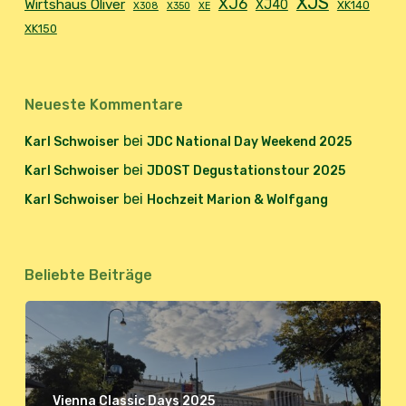
XJS
XJ6
Wirtshaus Oliver
XJ40
XK140
X308
X350
XE
XK150
Neueste Kommentare
bei
Karl Schwoiser
JDC National Day Weekend 2025
bei
Karl Schwoiser
JDOST Degustationstour 2025
bei
Karl Schwoiser
Hochzeit Marion & Wolfgang
Beliebte Beiträge
Vienna Classic Days 2025