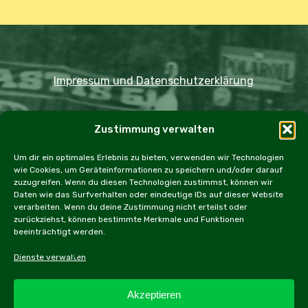
Impressum und Datenschutzerklärung
Copyright JDOST 2024
Zustimmung verwalten
Home
Ausfahrten
Rallye
Events
Um dir ein optimales Erlebnis zu bieten, verwenden wir Technologien
wie Cookies, um Geräteinformationen zu speichern und/oder darauf
Messen
Workshops
Cookie Policy (EU)
zuzugreifen. Wenn du diesen Technologien zustimmst, können wir
Daten wie das Surfverhalten oder eindeutige IDs auf dieser Website
verarbeiten. Wenn du deine Zustimmung nicht erteilst oder
zurückziehst, können bestimmte Merkmale und Funktionen
beeinträchtigt werden.
facebook
instagram
email
Dienste verwalten
Akzeptieren