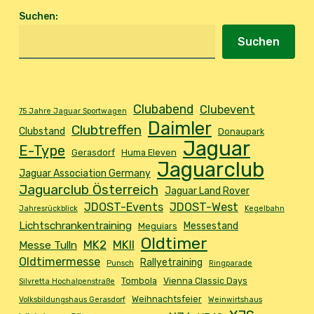
Suchen
:
Suchen
Clubabend
Clubevent
75 Jahre Jaguar Sportwagen
Daimler
Clubtreffen
Clubstand
Donaupark
Jaguar
E-Type
Gerasdorf
Huma Eleven
Jaguarclub
Jaguar Association Germany
Jaguarclub Österreich
Jaguar Land Rover
JDOST-Events
JDOST-West
Jahresrückblick
Kegelbahn
Lichtschrankentraining
Messestand
Meguiars
Oldtimer
MK2
MKII
Messe Tulln
Oldtimermesse
Rallyetraining
Punsch
Ringparade
Tombola
Vienna Classic Days
Silvretta Hochalpenstraße
Weihnachtsfeier
Volksbildungshaus Gerasdorf
Weinwirtshaus