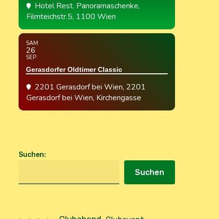
Hotel Rest. Panoramaschenke
,
Filmteichstr.5, 1100 Wien
SAM
26
SEP
Gerasdorfer Oldtimer Classic
2201 Gerasdorf bei Wien
, 2201
Gerasdorf bei Wien, Kirchengasse
Suchen
:
Suchen