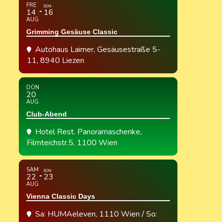
FRE
SON
14
16
AUG
Grimming Gesäuse Classic
Autohaus Laimer
, Gesäusestraße 5-
11, 8940 Liezen
DON
20
AUG
Club-Abend
Hotel Rest. Panoramaschenke
,
Filmteichstr.5, 1100 Wien
SAM
SON
22
23
AUG
Vienna Classic Days
Sa: HUMAeleven, 1110 Wien / So: