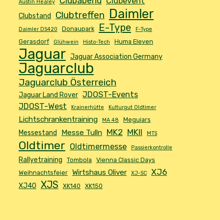
Clubabend
Clubevent
Austin Healey
Daimler
Clubtreffen
Clubstand
E-Type
Donaupark
Daimler DS420
F-Type
Gerasdorf
Huma Eleven
Glühwein
Histo-Tech
Jaguar
Jaguar Association Germany
Jaguarclub
Jaguarclub Österreich
JDOST-Events
Jaguar Land Rover
JDOST-West
Krainerhütte
Kulturgut Oldtimer
Lichtschrankentraining
Meguiars
MA 48
MK2
MKII
Messe Tulln
Messestand
MTS
Oldtimer
Oldtimermesse
Passierkontrolle
Rallyetraining
Tombola
Vienna Classic Days
XJ6
Wirtshaus Oliver
Weihnachtsfeier
XJ-SC
XJS
XJ40
XK140
XK150