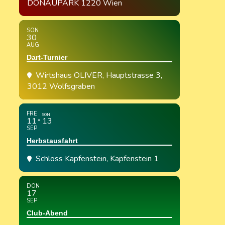
DONAUPARK 1220 Wien
SON
30
AUG
Dart-Turnier
Wirtshaus OLIVER
, Hauptstrasse 3,
3012 Wolfsgraben
FRE
SON
11
13
SEP
Herbstausfahrt
Schloss Kapfenstein
, Kapfenstein 1
DON
17
SEP
Club-Abend