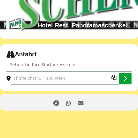
Hotel Rest. Panoramaschenke
Expand
Anfahrt
Address - JDOST Club-Abend [5I97fzDiM]
Destination Address - JDOST Club-Abend [MxPUM0Wk6]