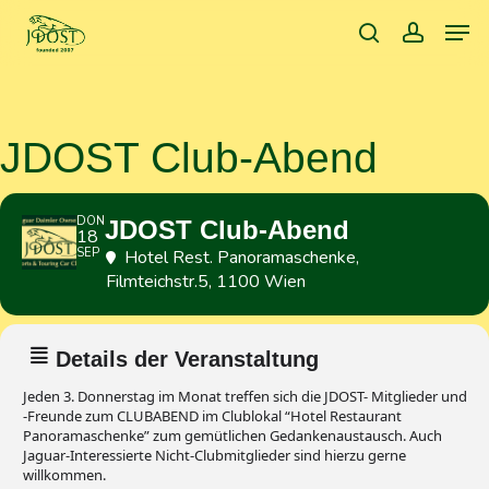
Skip
Men
to
search
accoun
main
content
JDOST Club-Abend
DON
JDOST Club-Abend
18
SEP
Hotel Rest. Panoramaschenke
,
Filmteichstr.5, 1100 Wien
Details der Veranstaltung
Jeden 3. Donnerstag im Monat treffen sich die JDOST- Mitglieder und
-Freunde zum CLUBABEND im Clublokal “Hotel Restaurant
Panoramaschenke” zum gemütlichen Gedankenaustausch. Auch
Jaguar-Interessierte Nicht-Clubmitglieder sind hierzu gerne
willkommen.