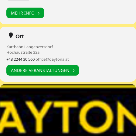
MEHR INFO
Ort
Kartbahn Langenzersdorf
Hochaustraße 33a
+43 2244 30 560
office@daytona.at
ANDERE VERANSTALTUNGEN