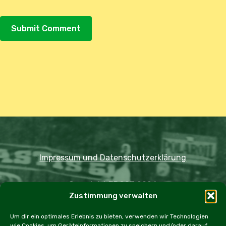
Alternative:
Impressum und Datenschutzerklärung
Copyright JDOST 2024
Zustimmung verwalten
Home
Ausfahrten
Rallye
Events
Um dir ein optimales Erlebnis zu bieten, verwenden wir Technologien
wie Cookies, um Geräteinformationen zu speichern und/oder darauf