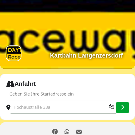
Kartbahn Langenzersdorf
Expand
Anfahrt
Address - JDOST Indoor-Kartmeisterschaft [QFNBpKiyX]
Destination Address - JDOST Indoor-Kartmeisterschaft 