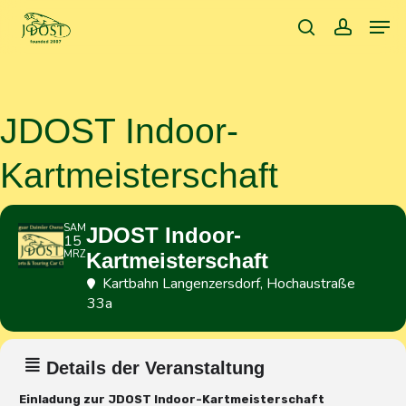
Skip
Men
to
search
accoun
main
content
JDOST Indoor-
Kartmeisterschaft
SAM
JDOST Indoor-
15
MRZ
Kartmeisterschaft
Kartbahn Langenzersdorf
, Hochaustraße
33a
Details der Veranstaltung
Einladung zur JDOST Indoor-Kartmeisterschaft