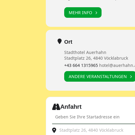
MEHR INFO
Ort
Stadthotel Auerhahn
Stadtplatz 26, 4840 Vöcklabruck
+43 664 1315965
hotel@auerhahn.
ANDERE VERANSTALTUNGEN
Expand
Anfahrt
Address - JDOST Sommerausfahrt [6k
Destination Address - JDOST Somme