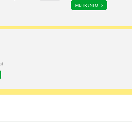
MEHR INFO
at
9s9H3t1]
rausfahrt [89EVbn5VL]