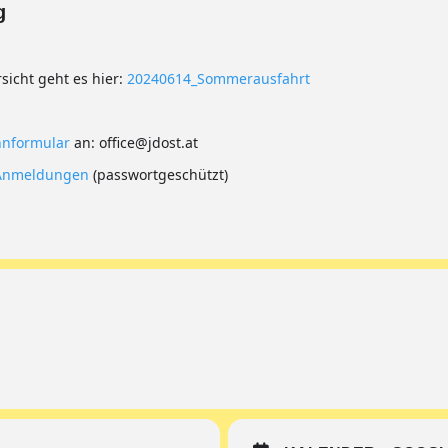
g
icht geht es hier:
20240614_Sommerausfahrt
nformular
an: office@jdost.at
n Anmeldungen
(passwortgeschützt)