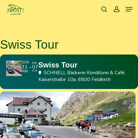
Skip
Men
to
search
accoun
main
content
Swiss Tour
SON
Swiss Tour
SON
31
07
MAI
JUN
SCHNELL Bäckerei Konditorei & Café
,
Kaiserstraße 10a, 6800 Feldkirch