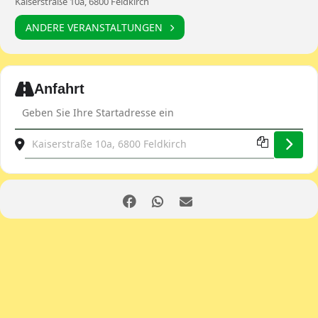
Kaiserstraße 10a, 6800 Feldkirch
ANDERE VERANSTALTUNGEN
Expand
Anfahrt
Address - Swiss Tour [knUmx8HHz]
Destination Address - Swiss Tour [hx8RG7sJb]