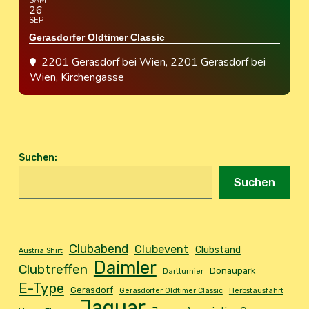
SAM
26
SEP
Gerasdorfer Oldtimer Classic
2201 Gerasdorf bei Wien
, 2201 Gerasdorf bei
Wien, Kirchengasse
Suchen
:
Suchen
Clubabend
Clubevent
Clubstand
Austria Shirt
Daimler
Clubtreffen
Donaupark
Dartturnier
E-Type
Gerasdorf
Gerasdorfer Oldtimer Classic
Herbstausfahrt
Jaguar