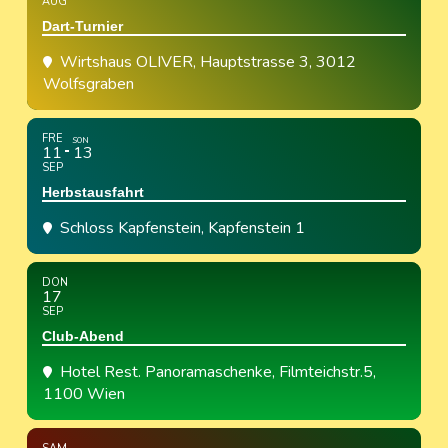
AUG
Dart-Turnier
Wirtshaus OLIVER
, Hauptstrasse 3, 3012
Wolfsgraben
FRE
SON
11
13
SEP
Herbstausfahrt
Schloss Kapfenstein
, Kapfenstein 1
DON
17
SEP
Club-Abend
Hotel Rest. Panoramaschenke
, Filmteichstr.5,
1100 Wien