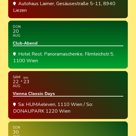
Autohaus Laimer
, Gesäusestraße 5-11, 8940
Liezen
DON
20
AUG
Club-Abend
Hotel Rest. Panoramaschenke
, Filmteichstr.5,
1100 Wien
SAM
SON
22
23
AUG
Vienna Classic Days
Sa: HUMAeleven, 1110 Wien / So:
DONAUPARK 1220 Wien
SON
30