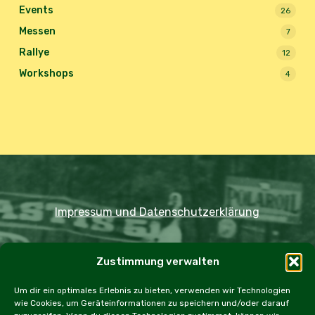
Events
26
Messen
7
Rallye
12
Workshops
4
Impressum und Datenschutzerklärung
Copyright JDOST 2024
Zustimmung verwalten
Home
Ausfahrten
Rallye
Events
Um dir ein optimales Erlebnis zu bieten, verwenden wir Technologien
wie Cookies, um Geräteinformationen zu speichern und/oder darauf
Messen
Workshops
Cookie Policy (EU)