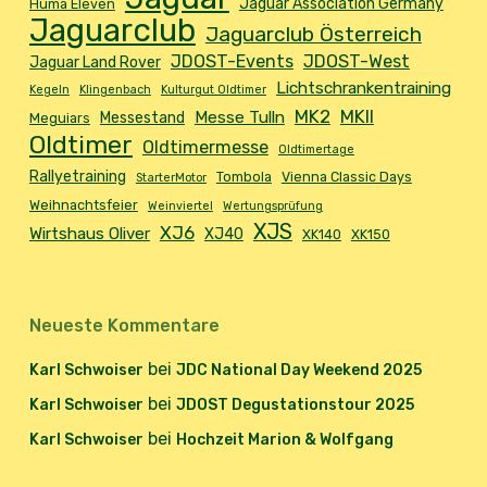
Jaguar Association Germany
Huma Eleven
Jaguarclub
Jaguarclub Österreich
JDOST-Events
JDOST-West
Jaguar Land Rover
Lichtschrankentraining
Kegeln
Klingenbach
Kulturgut Oldtimer
MK2
MKII
Messe Tulln
Messestand
Meguiars
Oldtimer
Oldtimermesse
Oldtimertage
Rallyetraining
Tombola
Vienna Classic Days
StarterMotor
Weihnachtsfeier
Weinviertel
Wertungsprüfung
XJS
XJ6
Wirtshaus Oliver
XJ40
XK140
XK150
Neueste Kommentare
bei
Karl Schwoiser
JDC National Day Weekend 2025
bei
Karl Schwoiser
JDOST Degustationstour 2025
bei
Karl Schwoiser
Hochzeit Marion & Wolfgang