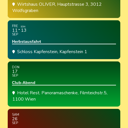
Wirtshaus OLIVER
, Hauptstrasse 3, 3012
Wolfsgraben
FRE
SON
11
13
SEP
Herbstausfahrt
Schloss Kapfenstein
, Kapfenstein 1
DON
17
SEP
Club-Abend
Hotel Rest. Panoramaschenke
, Filmteichstr.5,
1100 Wien
SAM
26
SEP