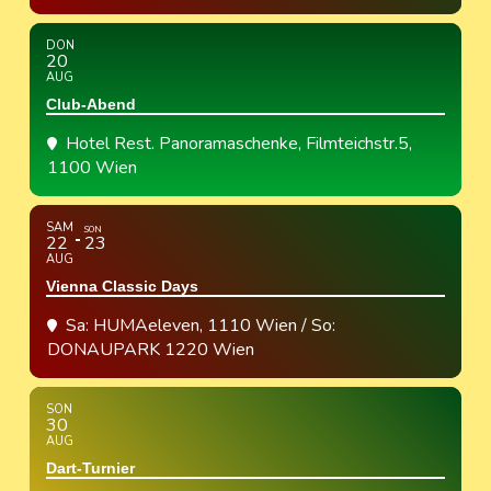
DON
20
AUG
Club-Abend
Hotel Rest. Panoramaschenke
, Filmteichstr.5,
1100 Wien
SAM
SON
22
23
AUG
Vienna Classic Days
Sa: HUMAeleven, 1110 Wien / So:
DONAUPARK 1220 Wien
SON
30
AUG
Dart-Turnier