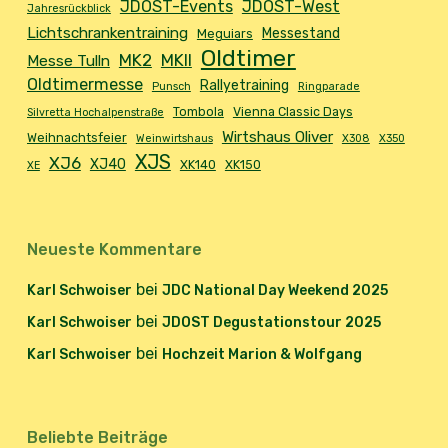
JDOST-Events
JDOST-West
Jahresrückblick
Lichtschrankentraining
Messestand
Meguiars
Oldtimer
MK2
MKII
Messe Tulln
Oldtimermesse
Rallyetraining
Punsch
Ringparade
Tombola
Vienna Classic Days
Silvretta Hochalpenstraße
Wirtshaus Oliver
Weihnachtsfeier
Weinwirtshaus
X308
X350
XJS
XJ6
XJ40
XK140
XK150
XE
Neueste Kommentare
bei
Karl Schwoiser
JDC National Day Weekend 2025
bei
Karl Schwoiser
JDOST Degustationstour 2025
bei
Karl Schwoiser
Hochzeit Marion & Wolfgang
Beliebte Beiträge