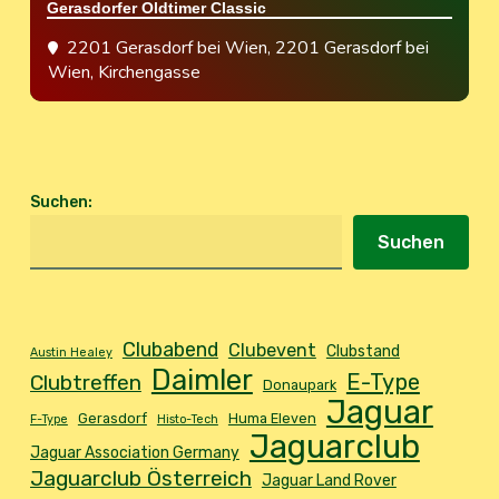
Gerasdorfer Oldtimer Classic
2201 Gerasdorf bei Wien
, 2201 Gerasdorf bei
Wien, Kirchengasse
Suchen
:
Suchen
Clubabend
Clubevent
Clubstand
Austin Healey
Daimler
E-Type
Clubtreffen
Donaupark
Jaguar
Gerasdorf
Huma Eleven
F-Type
Histo-Tech
Jaguarclub
Jaguar Association Germany
Jaguarclub Österreich
Jaguar Land Rover