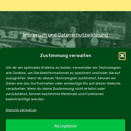
Impressum und Datenschutzerklärung
Copyright JDOST 2024
Zustimmung verwalten
Home
Ausfahrten
Rallye
Events
Um dir ein optimales Erlebnis zu bieten, verwenden wir Technologien
wie Cookies, um Geräteinformationen zu speichern und/oder darauf
Messen
Workshops
Cookie Policy (EU)
zuzugreifen. Wenn du diesen Technologien zustimmst, können wir
Daten wie das Surfverhalten oder eindeutige IDs auf dieser Website
verarbeiten. Wenn du deine Zustimmung nicht erteilst oder
zurückziehst, können bestimmte Merkmale und Funktionen
beeinträchtigt werden.
facebook
instagram
email
Dienste verwalten
Akzeptieren