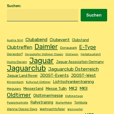
Suchen
:
Suchen
Clubabend
Clubevent
Clubstand
Austria Shirt
Daimler
E-Type
Clubtreffen
Donaupark
Gerasdorf
Gerasdorfer Oldtimer Classic
Glühwein
Herbstausfahrt
Jaguar
Jaguar Association Germany
Huma Eleven
Jaguarclub
Jaguarclub Österreich
JDOST-Events
JDOST-West
Jaguar Land Rover
Lichtschrankentraining
Klingenbach
Kulturgut Oldtimer
MK2
MKII
Messe Tulln
Messestand
Meguiars
Oldtimer
Oldtimermesse
Oldtimertage
Rallyetraining
Tombola
Passierkontrolle
StarterMotor
Vienna Classic Days
Weihnachtsfeier
Weinviertel