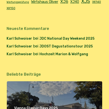
XJS
XJ6
Wirtshaus Oliver
XJ40
XK140
Wertungsprüfung
XK150
Neueste Kommentare
bei
Karl Schwoiser
JDC National Day Weekend 2025
bei
Karl Schwoiser
JDOST Degustationstour 2025
bei
Karl Schwoiser
Hochzeit Marion & Wolfgang
Beliebte Beiträge
Vienna Classic Days 2025