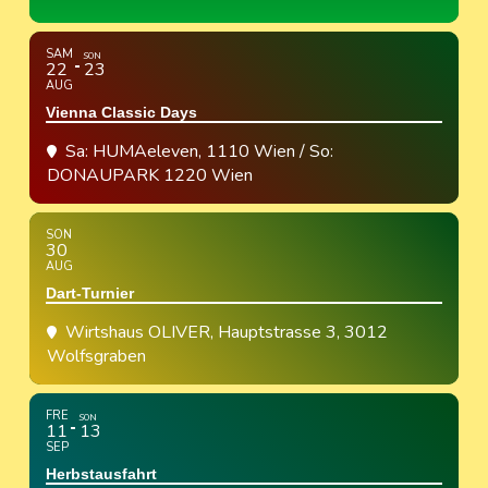
SAM
SON
22
23
AUG
Vienna Classic Days
Sa: HUMAeleven, 1110 Wien / So:
DONAUPARK 1220 Wien
SON
30
AUG
Dart-Turnier
Wirtshaus OLIVER
, Hauptstrasse 3, 3012
Wolfsgraben
FRE
SON
11
13
SEP
Herbstausfahrt