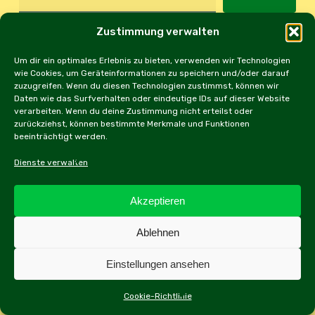
Zustimmung verwalten
Clubabend
Um dir ein optimales Erlebnis zu bieten, verwenden wir Technologien
Clubevent
Clubstand
Austin Healey
wie Cookies, um Geräteinformationen zu speichern und/oder darauf
Daimler
E-Type
Clubtreffen
Donaupark
zuzugreifen. Wenn du diesen Technologien zustimmst, können wir
Jaguar
Daten wie das Surfverhalten oder eindeutige IDs auf dieser Website
Gerasdorf
Huma Eleven
F-Type
Histo-Tech
verarbeiten. Wenn du deine Zustimmung nicht erteilst oder
Jaguarclub
zurückziehst, können bestimmte Merkmale und Funktionen
Jaguar Association Germany
beeinträchtigt werden.
Jaguarclub Österreich
Jaguar Land Rover
JDOST-Events
JDOST-West
Dienste verwalten
Jahresrückblick
Lichtschrankentraining
Messestand
Meguiars
Oldtimer
MK2
MKII
Messe Tulln
Akzeptieren
Oldtimermesse
Rallyetraining
Punsch
Ringparade
Ablehnen
Tombola
Vienna Classic Days
Silvretta Hochalpenstraße
Wirtshaus Oliver
Weihnachtsfeier
Weinwirtshaus
X308
X350
Einstellungen ansehen
XJS
XJ6
XJ40
XK140
XK150
XE
Cookie-Richtlinie