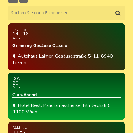
Suchen Sie nach Ereignissen
FRE
SON
14
16
AUG
Grimming Gesäuse Classic
Autohaus Laimer
, Gesäusestraße 5-11, 8940
Liezen
DON
20
AUG
Club-Abend
Hotel Rest. Panoramaschenke
, Filmteichstr.5,
1100 Wien
SAM
SON
22
23