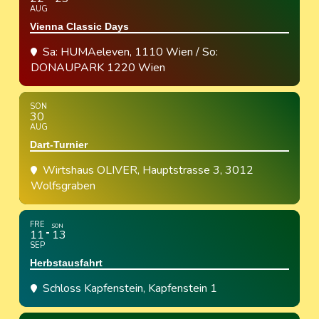
AUG
Vienna Classic Days
Sa: HUMAeleven, 1110 Wien / So:
DONAUPARK 1220 Wien
SON
30
AUG
Dart-Turnier
Wirtshaus OLIVER
, Hauptstrasse 3, 3012
Wolfsgraben
FRE
SON
11
13
SEP
Herbstausfahrt
Schloss Kapfenstein
, Kapfenstein 1