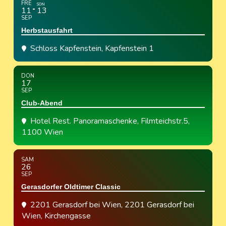
FRE
SON
11
13
SEP
Herbstausfahrt
Schloss Kapfenstein
, Kapfenstein 1
DON
17
SEP
Club-Abend
Hotel Rest. Panoramaschenke
, Filmteichstr.5,
1100 Wien
SAM
26
SEP
Gerasdorfer Oldtimer Classic
2201 Gerasdorf bei Wien
, 2201 Gerasdorf bei
Wien, Kirchengasse