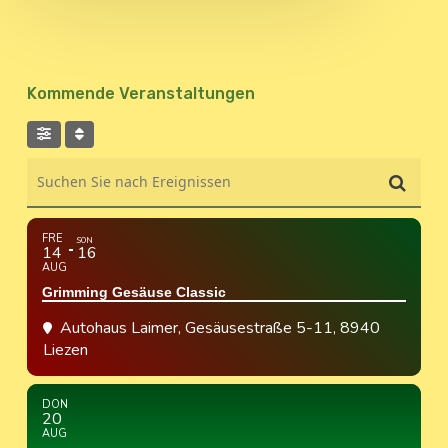
Kommende Veranstaltungen
Suchen Sie nach Ereignissen
FRE
SON
14
16
AUG
Grimming Gesäuse Classic
Autohaus Laimer
, Gesäusestraße 5-11, 8940
Liezen
DON
20
AUG