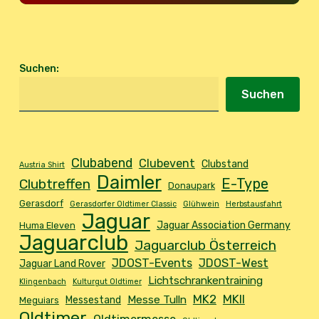
Suchen
:
Suchen
Clubabend
Clubevent
Clubstand
Austria Shirt
Daimler
E-Type
Clubtreffen
Donaupark
Gerasdorf
Gerasdorfer Oldtimer Classic
Glühwein
Herbstausfahrt
Jaguar
Jaguar Association Germany
Huma Eleven
Jaguarclub
Jaguarclub Österreich
JDOST-Events
JDOST-West
Jaguar Land Rover
Lichtschrankentraining
Klingenbach
Kulturgut Oldtimer
MK2
MKII
Messe Tulln
Messestand
Meguiars
Oldtimer