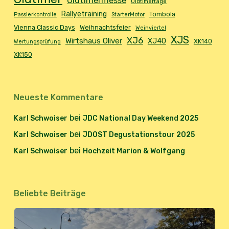
Oldtimermesse
Oldtimertage
Rallyetraining
Tombola
Passierkontrolle
StarterMotor
Vienna Classic Days
Weihnachtsfeier
Weinviertel
XJS
XJ6
Wirtshaus Oliver
XJ40
XK140
Wertungsprüfung
XK150
Neueste Kommentare
bei
Karl Schwoiser
JDC National Day Weekend 2025
bei
Karl Schwoiser
JDOST Degustationstour 2025
bei
Karl Schwoiser
Hochzeit Marion & Wolfgang
Beliebte Beiträge