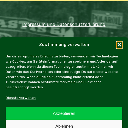
Impressum und Datenschutzerklärung
Copyright JDOST 2024
Zustimmung verwalten
Home
Ausfahrten
Rallye
Events
Um dir ein optimales Erlebnis zu bieten, verwenden wir Technologien
wie Cookies, um Geräteinformationen zu speichern und/oder darauf
Messen
Workshops
Cookie Policy (EU)
zuzugreifen. Wenn du diesen Technologien zustimmst, können wir
Daten wie das Surfverhalten oder eindeutige IDs auf dieser Website
verarbeiten. Wenn du deine Zustimmung nicht erteilst oder
zurückziehst, können bestimmte Merkmale und Funktionen
beeinträchtigt werden.
facebook
instagram
email
Dienste verwalten
Akzeptieren
Alle Inhalte dieser Webseite, inbesonders Texte und
Ablehnen