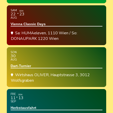
SAM
SON
22
23
AUG
Vienna Classic Days
Sa: HUMAeleven, 1110 Wien / So:
DONAUPARK 1220 Wien
SON
30
AUG
Dart-Turnier
Wirtshaus OLIVER
, Hauptstrasse 3, 3012
Wolfsgraben
FRE
SON
11
13
SEP
Herbstausfahrt