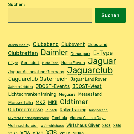
Suchen
:
Suchen
Clubabend
Clubevent
Clubstand
Austin Healey
Daimler
E-Type
Clubtreffen
Donaupark
Jaguar
Gerasdorf
Huma Eleven
F-Type
Histo-Tech
Jaguarclub
Jaguar Association Germany
Jaguarclub Österreich
Jaguar Land Rover
JDOST-Events
JDOST-West
Jahresrückblick
Lichtschrankentraining
Messestand
Meguiars
Oldtimer
MK2
MKII
Messe Tulln
Oldtimermesse
Rallyetraining
Punsch
Ringparade
Tombola
Vienna Classic Days
Silvretta Hochalpenstraße
Wirtshaus Oliver
Weihnachtsfeier
Weinwirtshaus
X308
X350
XJS
XJ6
XJ40
XK140
XK150
XJ-SC