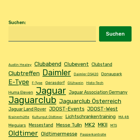
Suchen
:
Suchen
Clubabend
Clubevent
Clubstand
Austin Healey
Daimler
Clubtreffen
Donaupark
Daimler DS420
E-Type
Gerasdorf
F-Type
Glühwein
Histo-Tech
Jaguar
Jaguar Association Germany
Huma Eleven
Jaguarclub
Jaguarclub Österreich
JDOST-Events
JDOST-West
Jaguar Land Rover
Lichtschrankentraining
Krainerhütte
Kulturgut Oldtimer
MA 48
MK2
MKII
Messe Tulln
Messestand
Meguiars
MTS
Oldtimer
Oldtimermesse
Passierkontrolle