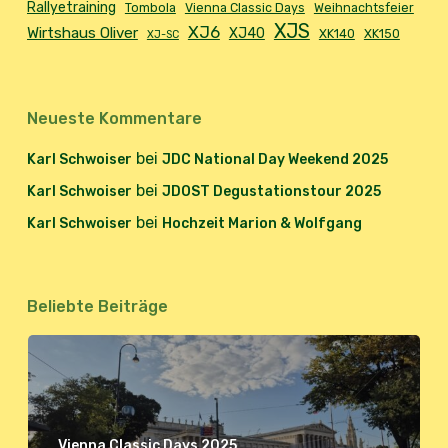
Rallyetraining
Tombola
Vienna Classic Days
Weihnachtsfeier
XJS
XJ6
Wirtshaus Oliver
XJ40
XK140
XK150
XJ-SC
Neueste Kommentare
bei
Karl Schwoiser
JDC National Day Weekend 2025
bei
Karl Schwoiser
JDOST Degustationstour 2025
bei
Karl Schwoiser
Hochzeit Marion & Wolfgang
Beliebte Beiträge
Vienna Classic Days 2025