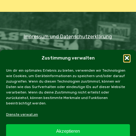
Impressum und Datenschutzerklärung
Copyright JDOST 2024
Zustimmung verwalten
Home
Ausfahrten
Rallye
Events
Um dir ein optimales Erlebnis zu bieten, verwenden wir Technologien
wie Cookies, um Geräteinformationen zu speichern und/oder darauf
Messen
Workshops
Cookie Policy (EU)
zuzugreifen. Wenn du diesen Technologien zustimmst, können wir
Daten wie das Surfverhalten oder eindeutige IDs auf dieser Website
verarbeiten. Wenn du deine Zustimmung nicht erteilst oder
zurückziehst, können bestimmte Merkmale und Funktionen
beeinträchtigt werden.
facebook
instagram
email
Dienste verwalten
Akzeptieren