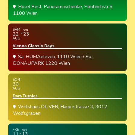
Hotel Rest. Panoramaschenke
, Filmteichstr.5,
1100 Wien
SAM
SON
22
23
AUG
Vienna Classic Days
Sa: HUMAeleven, 1110 Wien / So:
DONAUPARK 1220 Wien
SON
30
AUG
Dart-Turnier
Wirtshaus OLIVER
, Hauptstrasse 3, 3012
Wolfsgraben
FRE
SON
11
13