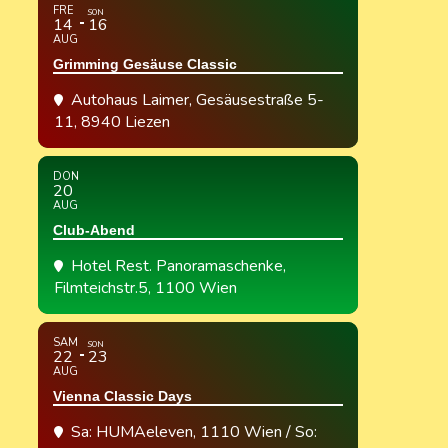
FRE
SON
14
16
AUG
Grimming Gesäuse Classic
Autohaus Laimer
, Gesäusestraße 5-
11, 8940 Liezen
DON
20
AUG
Club-Abend
Hotel Rest. Panoramaschenke
,
Filmteichstr.5, 1100 Wien
SAM
SON
22
23
AUG
Vienna Classic Days
Sa: HUMAeleven, 1110 Wien / So: