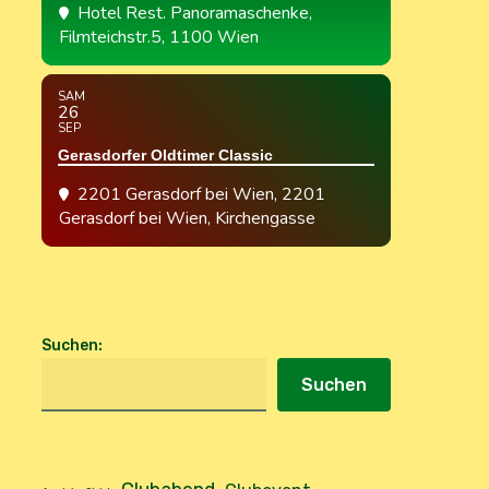
Hotel Rest. Panoramaschenke
,
Filmteichstr.5, 1100 Wien
SAM
26
SEP
Gerasdorfer Oldtimer Classic
2201 Gerasdorf bei Wien
, 2201
Gerasdorf bei Wien, Kirchengasse
Suchen
:
Suchen