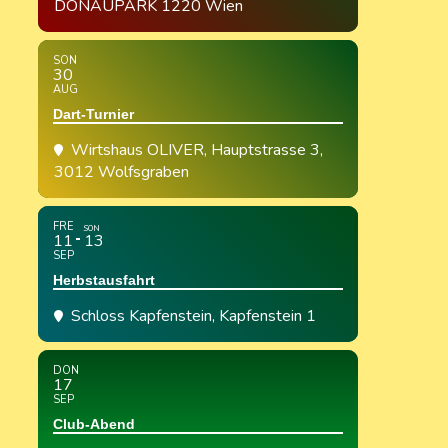
DONAUPARK 1220 Wien
SON
30
AUG
Dart-Turnier
Wirtshaus OLIVER
, Hauptstrasse 3,
3012 Wolfsgraben
FRE
SON
11
13
SEP
Herbstausfahrt
Schloss Kapfenstein
, Kapfenstein 1
DON
17
SEP
Club-Abend