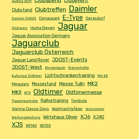
Clubabend
Clubevent
Austria Shirt
Daimler
Clubtreffen
Clubstand
E-Type
Donaupark
Gerasdorf
Daimler DS420
Jaguar
Huma Eleven
Glühwein
Jaguar Association Germany
Jaguarclub
Jaguarclub Österreich
JDOST-Events
Jaguar Land Rover
JDOST-West
Klingenbach
Krainerhütte
Lichtschrankentraining
Kulturgut Oldtimer
MA 48
MK2
Messe Tulln
Messestand
Meguiars
Oldtimer
MKII
Oldtimermesse
MTS
Rallyetraining
Tombola
Passierkontrolle
Vienna Classic Days
Weihnachtsfeier
Weinviertel
XJ6
Wirtshaus Oliver
XJ40
Wertungsprüfung
XJS
XK140
XK150