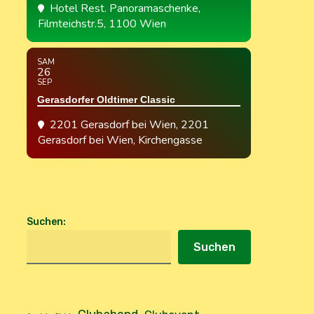
Hotel Rest. Panoramaschenke
,
Filmteichstr.5, 1100 Wien
SAM
26
SEP
Gerasdorfer Oldtimer Classic
2201 Gerasdorf bei Wien
, 2201
Gerasdorf bei Wien, Kirchengasse
Suchen
:
Suchen