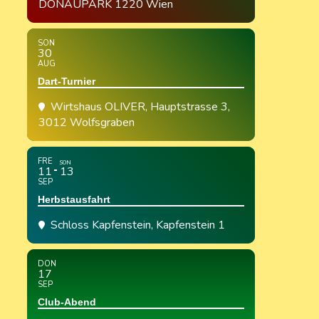
DONAUPARK 1220 Wien
SON
30
AUG
Dart-Turnier
Wirtshaus OLIVER
, Hauptstrasse 3,
3012 Wolfsgraben
FRE
SON
11
13
SEP
Herbstausfahrt
Schloss Kapfenstein
, Kapfenstein 1
DON
17
SEP
Club-Abend