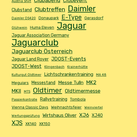
Clubabend
Clubevent
Austria Shirt
Daimler
Clubtreffen
Clubstand
E-Type
Donaupark
Gerasdorf
Daimler DS420
Jaguar
Huma Eleven
Glühwein
Jaguar Association Germany
Jaguarclub
Jaguarclub Österreich
JDOST-Events
Jaguar Land Rover
JDOST-West
Klingenbach
Krainerhütte
Lichtschrankentraining
Kulturgut Oldtimer
MA 48
MK2
Messe Tulln
Messestand
Meguiars
Oldtimer
MKII
Oldtimermesse
MTS
Rallyetraining
Tombola
Passierkontrolle
Vienna Classic Days
Weihnachtsfeier
Weinviertel
XJ6
Wirtshaus Oliver
XJ40
Wertungsprüfung
XJS
XK140
XK150