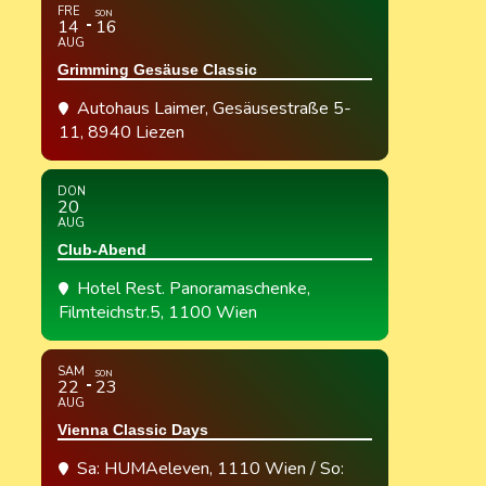
FRE
SON
14
16
AUG
Grimming Gesäuse Classic
Autohaus Laimer
, Gesäusestraße 5-
11, 8940 Liezen
DON
20
AUG
Club-Abend
Hotel Rest. Panoramaschenke
,
Filmteichstr.5, 1100 Wien
SAM
SON
22
23
AUG
Vienna Classic Days
Sa: HUMAeleven, 1110 Wien / So: