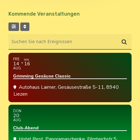
Kommende Veranstaltungen
Suchen Sie nach Ereignissen
FRE
SON
14
16
AUG
Grimming Gesäuse Classic
Autohaus Laimer
, Gesäusestraße 5-11, 8940
Liezen
DON
20
AUG
Club-Abend
Hotel Rest. Panoramaschenke
, Filmteichstr.5,