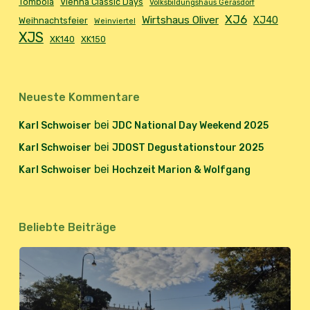
Tombola
Vienna Classic Days
Volksbildungshaus Gerasdorf
XJ6
Wirtshaus Oliver
XJ40
Weihnachtsfeier
Weinviertel
XJS
XK140
XK150
Neueste Kommentare
bei
Karl Schwoiser
JDC National Day Weekend 2025
bei
Karl Schwoiser
JDOST Degustationstour 2025
bei
Karl Schwoiser
Hochzeit Marion & Wolfgang
Beliebte Beiträge