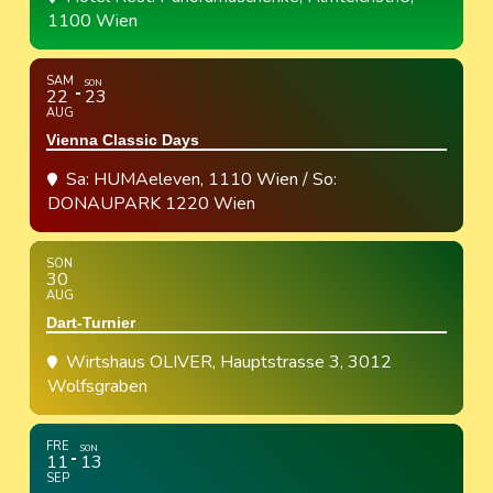
1100 Wien
SAM
SON
22
23
AUG
Vienna Classic Days
Sa: HUMAeleven, 1110 Wien / So:
DONAUPARK 1220 Wien
SON
30
AUG
Dart-Turnier
Wirtshaus OLIVER
, Hauptstrasse 3, 3012
Wolfsgraben
FRE
SON
11
13
SEP