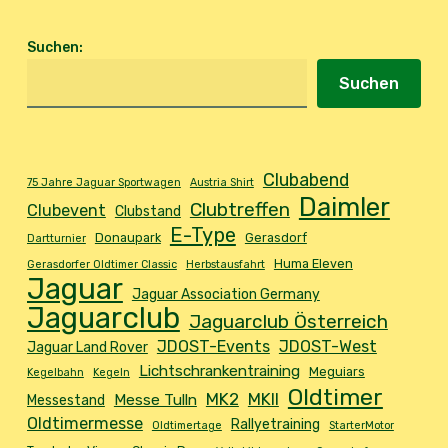
Suchen
:
Suchen
Clubabend
75 Jahre Jaguar Sportwagen
Austria Shirt
Daimler
Clubtreffen
Clubevent
Clubstand
E-Type
Donaupark
Gerasdorf
Dartturnier
Huma Eleven
Gerasdorfer Oldtimer Classic
Herbstausfahrt
Jaguar
Jaguar Association Germany
Jaguarclub
Jaguarclub Österreich
JDOST-Events
JDOST-West
Jaguar Land Rover
Lichtschrankentraining
Meguiars
Kegelbahn
Kegeln
Oldtimer
MK2
MKII
Messe Tulln
Messestand
Oldtimermesse
Rallyetraining
Oldtimertage
StarterMotor