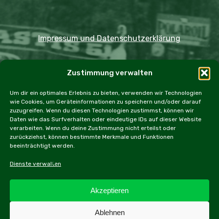
Impressum und Datenschutzerklärung
Copyright JDOST 2024
Zustimmung verwalten
Home
Ausfahrten
Rallye
Events
Um dir ein optimales Erlebnis zu bieten, verwenden wir Technologien
wie Cookies, um Geräteinformationen zu speichern und/oder darauf
Messen
Workshops
Cookie Policy (EU)
zuzugreifen. Wenn du diesen Technologien zustimmst, können wir
Daten wie das Surfverhalten oder eindeutige IDs auf dieser Website
verarbeiten. Wenn du deine Zustimmung nicht erteilst oder
zurückziehst, können bestimmte Merkmale und Funktionen
beeinträchtigt werden.
facebook
instagram
email
Dienste verwalten
Akzeptieren
Alle Inhalte dieser Webseite, inbesonders Texte und
Ablehnen