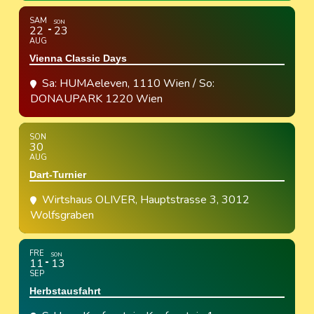
SAM
SON
22
23
AUG
Vienna Classic Days
Sa: HUMAeleven, 1110 Wien / So:
DONAUPARK 1220 Wien
SON
30
AUG
Dart-Turnier
Wirtshaus OLIVER
, Hauptstrasse 3, 3012
Wolfsgraben
FRE
SON
11
13
SEP
Herbstausfahrt