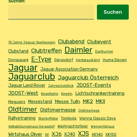
Suchen
:
Suchen
Clubabend
Clubevent
75 Jahre Jaguar Sportwagen
Daimler
Clubtreffen
Clubstand
Dartturnier
E-Type
Donaupark
Gerasdorf
Huma Eleven
Herbstausfahrt
Jaguar
Jaguar Association Germany
Jaguarclub
Jaguarclub Österreich
JDOST-Events
Jaguar Land Rover
Jahresrückblick
JDOST-West
Lichtschrankentraining
Kegelbahn
Kegeln
MK2
MKII
Messe Tulln
Messestand
Meguiars
Oldtimer
Oldtimermesse
Oldtimertage
Rallyetraining
Tombola
Vienna Classic Days
StarterMotor
Weihnachtsfeier
Volksbildungshaus Gerasdorf
Weinwirtshaus
XJS
XJ6
Wirtshaus Oliver
XJ40
XK140
XK150
XE