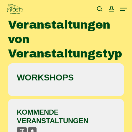
Skip
Men
to
search
accoun
main
Veranstaltungen
content
von
Veranstaltungstyp
WORKSHOPS
KOMMENDE
VERANSTALTUNGEN