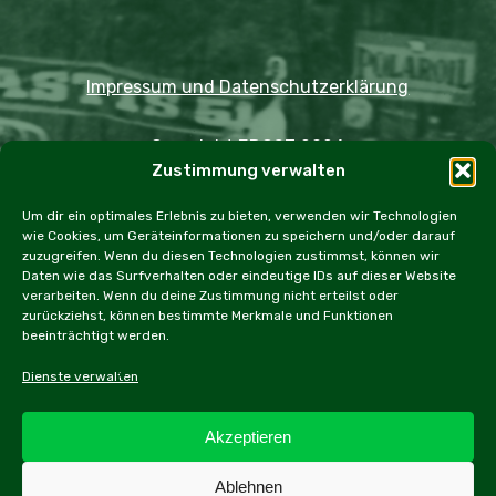
Impressum und Datenschutzerklärung
Copyright JDOST 2024
Zustimmung verwalten
Home
Ausfahrten
Rallye
Events
Um dir ein optimales Erlebnis zu bieten, verwenden wir Technologien
wie Cookies, um Geräteinformationen zu speichern und/oder darauf
Messen
Workshops
Cookie Policy (EU)
zuzugreifen. Wenn du diesen Technologien zustimmst, können wir
Daten wie das Surfverhalten oder eindeutige IDs auf dieser Website
verarbeiten. Wenn du deine Zustimmung nicht erteilst oder
zurückziehst, können bestimmte Merkmale und Funktionen
beeinträchtigt werden.
facebook
instagram
email
Dienste verwalten
Akzeptieren
Alle Inhalte dieser Webseite, inbesonders Texte und
Ablehnen