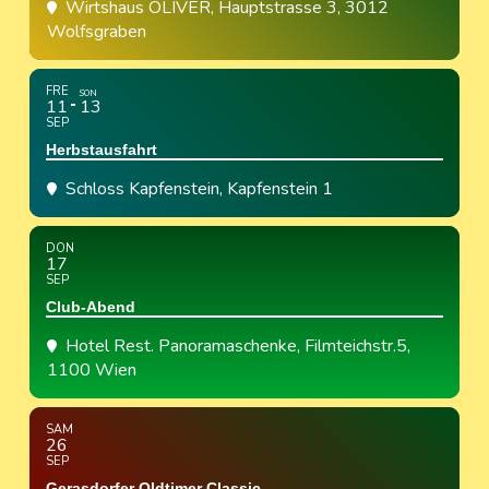
Wirtshaus OLIVER
, Hauptstrasse 3, 3012
Wolfsgraben
FRE
SON
11
13
SEP
Herbstausfahrt
Schloss Kapfenstein
, Kapfenstein 1
DON
17
SEP
Club-Abend
Hotel Rest. Panoramaschenke
, Filmteichstr.5,
1100 Wien
SAM
26
SEP
Gerasdorfer Oldtimer Classic