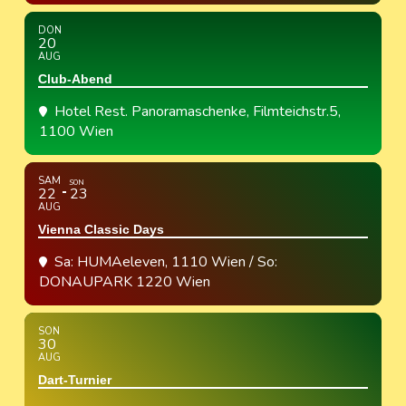
DON
20
AUG
Club-Abend
Hotel Rest. Panoramaschenke
, Filmteichstr.5,
1100 Wien
SAM
SON
22
23
AUG
Vienna Classic Days
Sa: HUMAeleven, 1110 Wien / So:
DONAUPARK 1220 Wien
SON
30
AUG
Dart-Turnier