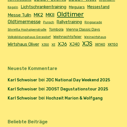
Lichtschrankentraining
Messestand
Meguiars
Kegeln
Oldtimer
MK2
MKII
Messe Tulln
Oldtimermesse
Rallyetraining
Punsch
Ringparade
Tombola
Vienna Classic Days
Silvretta Hochalpenstraße
Weihnachtsfeier
Volksbildungshaus Gerasdorf
Weinwirtshaus
XJS
XJ6
Wirtshaus Oliver
XJ40
XK140
XK150
X350
XE
Neueste Kommentare
bei
Karl Schwoiser
JDC National Day Weekend 2025
bei
Karl Schwoiser
JDOST Degustationstour 2025
bei
Karl Schwoiser
Hochzeit Marion & Wolfgang
Beliebte Beiträge