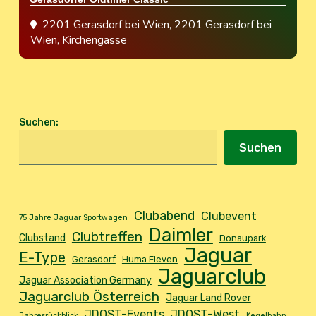
2201 Gerasdorf bei Wien
, 2201 Gerasdorf bei
Wien, Kirchengasse
Suchen
:
Suchen
Clubabend
Clubevent
75 Jahre Jaguar Sportwagen
Daimler
Clubtreffen
Clubstand
Donaupark
Jaguar
E-Type
Gerasdorf
Huma Eleven
Jaguarclub
Jaguar Association Germany
Jaguarclub Österreich
Jaguar Land Rover
JDOST-Events
JDOST-West
Jahresrückblick
Kegelbahn