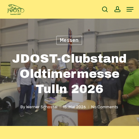
Skip
Men
to
search
accoun
main
content
Messen
JDOST-Clubstand
Oldtimermesse
Tulln 2026
By
Werner Schostal
15. Mai 2026
No Comments