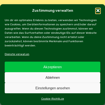
Save my name, email, and website in this browser for
Zustimmung verwalten
the next time I comment.
Um dir ein optimales Erlebnis zu bieten, verwenden wir Technologien
wie Cookies, um Geräteinformationen zu speichern und/oder darauf
zuzugreifen. Wenn du diesen Technologien zustimmst, können wir
Daten wie das Surfverhalten oder eindeutige IDs auf dieser Website
verarbeiten. Wenn du deine Zustimmung nicht erteilst oder
zurückziehst, können bestimmte Merkmale und Funktionen
beeinträchtigt werden.
Alternative:
Dienste verwalten
Akzeptieren
Impressum und Datenschutzerklärung
Ablehnen
Copyright JDOST 2024
Einstellungen ansehen
Home
Ausfahrten
Rallye
Events
Cookie-Richtlinie
Messen
Workshops
Cookie Policy (EU)