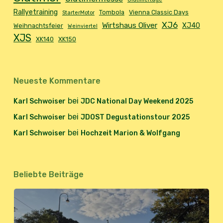
Rallyetraining
Tombola
Vienna Classic Days
StarterMotor
XJ6
Wirtshaus Oliver
XJ40
Weihnachtsfeier
Weinviertel
XJS
XK140
XK150
Neueste Kommentare
bei
Karl Schwoiser
JDC National Day Weekend 2025
bei
Karl Schwoiser
JDOST Degustationstour 2025
bei
Karl Schwoiser
Hochzeit Marion & Wolfgang
Beliebte Beiträge