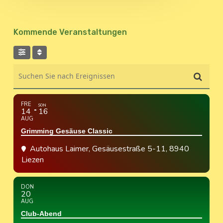
Kommende Veranstaltungen
Suchen Sie nach Ereignissen
FRE
SON
14
16
AUG
Grimming Gesäuse Classic
Autohaus Laimer
, Gesäusestraße 5-11, 8940
Liezen
DON
20
AUG
Club-Abend