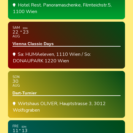
Hotel Rest. Panoramaschenke
, Filmteichstr.5,
1100 Wien
SAM
SON
22
23
AUG
Vienna Classic Days
Sa: HUMAeleven, 1110 Wien / So:
DONAUPARK 1220 Wien
SON
30
AUG
Dart-Turnier
Wirtshaus OLIVER
, Hauptstrasse 3, 3012
Wolfsgraben
FRE
SON
11
13