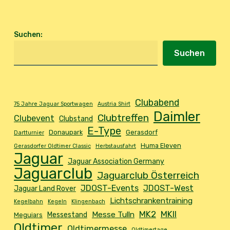
Suchen
:
Suchen
Clubabend
75 Jahre Jaguar Sportwagen
Austria Shirt
Daimler
Clubtreffen
Clubevent
Clubstand
E-Type
Donaupark
Gerasdorf
Dartturnier
Huma Eleven
Gerasdorfer Oldtimer Classic
Herbstausfahrt
Jaguar
Jaguar Association Germany
Jaguarclub
Jaguarclub Österreich
JDOST-Events
JDOST-West
Jaguar Land Rover
Lichtschrankentraining
Kegelbahn
Kegeln
Klingenbach
MK2
MKII
Messe Tulln
Messestand
Meguiars
Oldtimer
Oldtimermesse
Oldtimertage