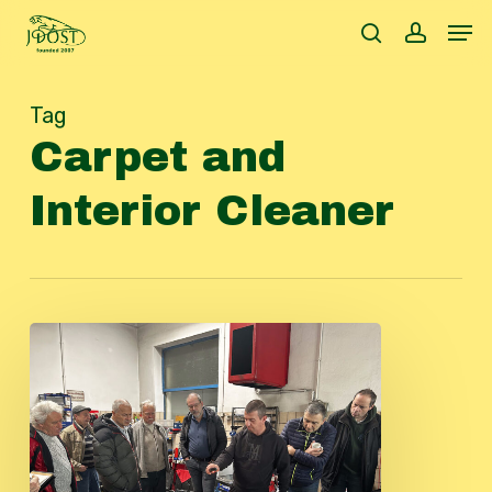
Skip
Men
to
search
accoun
main
content
Tag
Carpet and
Interior Cleaner
Beauty
Day
2024