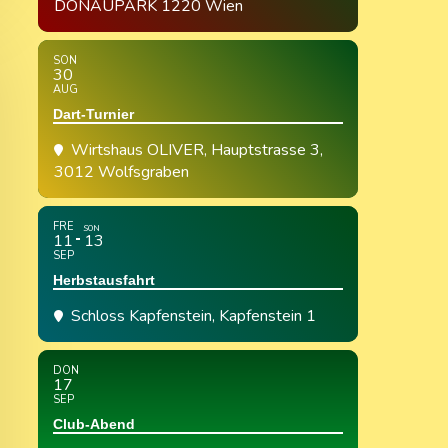
DONAUPARK 1220 Wien
SON
30
AUG
Dart-Turnier
Wirtshaus OLIVER
, Hauptstrasse 3,
3012 Wolfsgraben
FRE
SON
11
13
SEP
Herbstausfahrt
Schloss Kapfenstein
, Kapfenstein 1
DON
17
SEP
Club-Abend