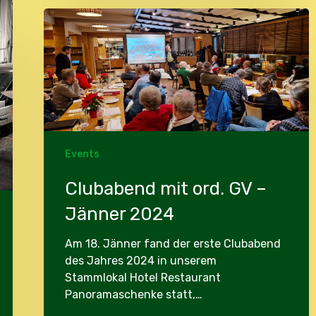
Clubabend
mit
ord.
GV
–
Jänner
2024
Events
Clubabend mit ord. GV –
Jänner 2024
Am 18. Jänner fand der erste Clubabend
des Jahres 2024 in unserem
Stammlokal Hotel Restaurant
Panoramaschenke statt,…