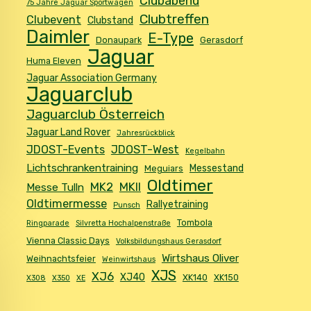
Clubabend
75 Jahre Jaguar Sportwagen
Clubtreffen
Clubevent
Clubstand
Daimler
E-Type
Donaupark
Gerasdorf
Jaguar
Huma Eleven
Jaguar Association Germany
Jaguarclub
Jaguarclub Österreich
Jaguar Land Rover
Jahresrückblick
JDOST-Events
JDOST-West
Kegelbahn
Lichtschrankentraining
Messestand
Meguiars
Oldtimer
MK2
MKII
Messe Tulln
Oldtimermesse
Rallyetraining
Punsch
Tombola
Ringparade
Silvretta Hochalpenstraße
Vienna Classic Days
Volksbildungshaus Gerasdorf
Wirtshaus Oliver
Weihnachtsfeier
Weinwirtshaus
XJS
XJ6
XJ40
XK140
XK150
X308
X350
XE