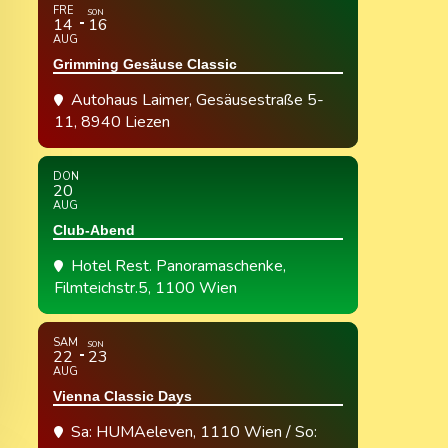
FRE
SON
14
16
AUG
Grimming Gesäuse Classic
Autohaus Laimer
, Gesäusestraße 5-
11, 8940 Liezen
DON
20
AUG
Club-Abend
Hotel Rest. Panoramaschenke
,
Filmteichstr.5, 1100 Wien
SAM
SON
22
23
AUG
Vienna Classic Days
Sa: HUMAeleven, 1110 Wien / So: