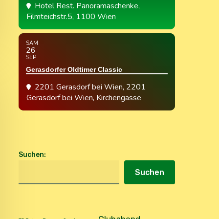
Hotel Rest. Panoramaschenke
,
Filmteichstr.5, 1100 Wien
SAM
26
SEP
Gerasdorfer Oldtimer Classic
2201 Gerasdorf bei Wien
, 2201
Gerasdorf bei Wien, Kirchengasse
Suchen
:
Suchen