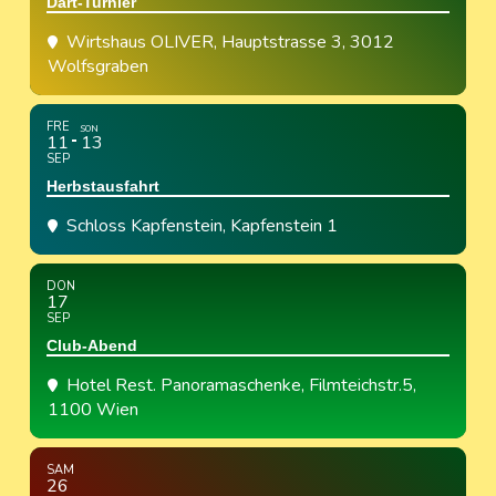
Dart-Turnier
Wirtshaus OLIVER
, Hauptstrasse 3, 3012
Wolfsgraben
FRE
SON
11
13
SEP
Herbstausfahrt
Schloss Kapfenstein
, Kapfenstein 1
DON
17
SEP
Club-Abend
Hotel Rest. Panoramaschenke
, Filmteichstr.5,
1100 Wien
SAM
26