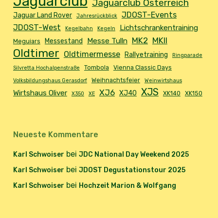
Jaguarclub
Jaguarclub Österreich
JDOST-Events
Jaguar Land Rover
Jahresrückblick
JDOST-West
Lichtschrankentraining
Kegelbahn
Kegeln
MK2
MKII
Messe Tulln
Messestand
Meguiars
Oldtimer
Oldtimermesse
Rallyetraining
Ringparade
Tombola
Vienna Classic Days
Silvretta Hochalpenstraße
Weihnachtsfeier
Volksbildungshaus Gerasdorf
Weinwirtshaus
XJS
XJ6
Wirtshaus Oliver
XJ40
XK140
XK150
X350
XE
Neueste Kommentare
bei
Karl Schwoiser
JDC National Day Weekend 2025
bei
Karl Schwoiser
JDOST Degustationstour 2025
bei
Karl Schwoiser
Hochzeit Marion & Wolfgang