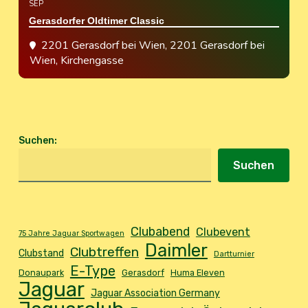
SEP
Gerasdorfer Oldtimer Classic
2201 Gerasdorf bei Wien
, 2201 Gerasdorf bei
Wien, Kirchengasse
Suchen
:
Suchen
Clubabend
Clubevent
75 Jahre Jaguar Sportwagen
Daimler
Clubtreffen
Clubstand
Dartturnier
E-Type
Donaupark
Gerasdorf
Huma Eleven
Jaguar
Jaguar Association Germany