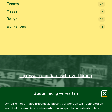
Events
26
Messen
7
Rallye
12
Workshops
4
Impressum und Datenschutzerklärung
Copyright JDOST 2024
Zustimmung verwalten
Home
Ausfahrten
Rallye
Events
Um dir ein optimales Erlebnis zu bieten, verwenden wir Technologien
wie Cookies, um Geräteinformationen zu speichern und/oder darauf
Messen
Workshops
Cookie Policy (EU)