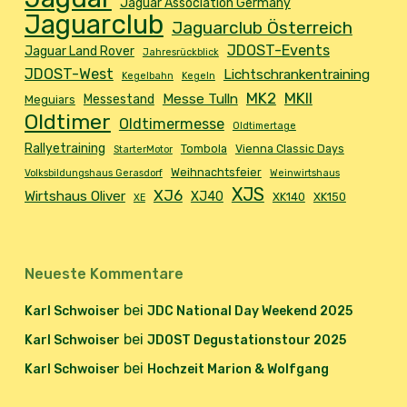
Jaguar Association Germany
Jaguarclub
Jaguarclub Österreich
JDOST-Events
Jaguar Land Rover
Jahresrückblick
JDOST-West
Lichtschrankentraining
Kegelbahn
Kegeln
MK2
MKII
Messe Tulln
Messestand
Meguiars
Oldtimer
Oldtimermesse
Oldtimertage
Rallyetraining
Tombola
Vienna Classic Days
StarterMotor
Weihnachtsfeier
Volksbildungshaus Gerasdorf
Weinwirtshaus
XJS
XJ6
Wirtshaus Oliver
XJ40
XK140
XK150
XE
Neueste Kommentare
bei
Karl Schwoiser
JDC National Day Weekend 2025
bei
Karl Schwoiser
JDOST Degustationstour 2025
bei
Karl Schwoiser
Hochzeit Marion & Wolfgang