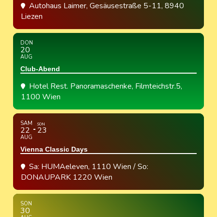
Autohaus Laimer
, Gesäusestraße 5-11, 8940
Liezen
DON
20
AUG
Club-Abend
Hotel Rest. Panoramaschenke
, Filmteichstr.5,
1100 Wien
SAM
SON
22
23
AUG
Vienna Classic Days
Sa: HUMAeleven, 1110 Wien / So:
DONAUPARK 1220 Wien
SON
30