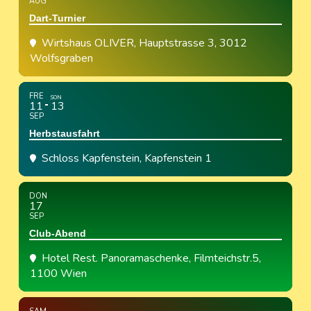
AUG
Dart-Turnier
Wirtshaus OLIVER
, Hauptstrasse 3, 3012
Wolfsgraben
FRE
SON
11
13
SEP
Herbstausfahrt
Schloss Kapfenstein
, Kapfenstein 1
DON
17
SEP
Club-Abend
Hotel Rest. Panoramaschenke
, Filmteichstr.5,
1100 Wien