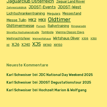
Jaguarclub Österreich
Jaguar Land Rover
JDOST-Events
JDOST-West
Jahresrückblick
Lichtschrankentraining
Messestand
Meguiars
Oldtimer
MK2
MKII
Messe Tulln
Oldtimermesse
Rallyetraining
Punsch
Ringparade
Tombola
Vienna Classic Days
Silvretta Hochalpenstraße
Wirtshaus Oliver
Weihnachtsfeier
Weinwirtshaus
X308
X350
XJS
XJ6
XJ40
XK140
XK150
XE
Neueste Kommentare
bei
Karl Schwoiser
JDC National Day Weekend 2025
bei
Karl Schwoiser
JDOST Degustationstour 2025
bei
Karl Schwoiser
Hochzeit Marion & Wolfgang