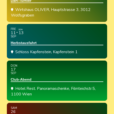
Dart-Turnier
Wirtshaus OLIVER
, Hauptstrasse 3, 3012
Wolfsgraben
FRE
SON
11
13
SEP
Herbstausfahrt
Schloss Kapfenstein
, Kapfenstein 1
DON
17
SEP
Club-Abend
Hotel Rest. Panoramaschenke
, Filmteichstr.5,
1100 Wien
SAM
26