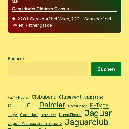
SEP
Gerasdorfer Oldtimer Classic
2201 Gerasdorf bei Wien
, 2201 Gerasdorf bei
Wien, Kirchengasse
Suchen
:
Suchen
Clubabend
Clubevent
Clubstand
Austin Healey
Daimler
E-Type
Clubtreffen
Donaupark
Jaguar
Gerasdorf
Huma Eleven
F-Type
Histo-Tech
Jaguarclub
Jaguar Association Germany