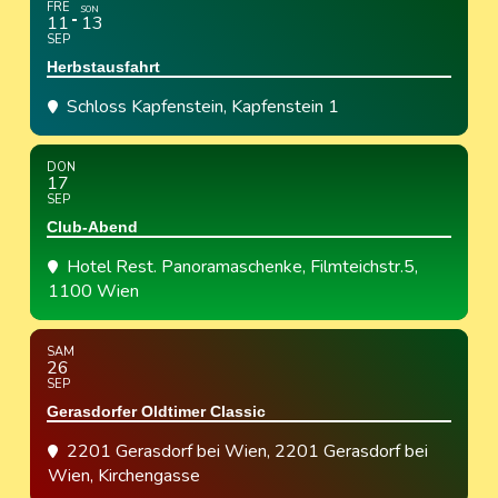
FRE
SON
11
13
SEP
Herbstausfahrt
Schloss Kapfenstein
, Kapfenstein 1
DON
17
SEP
Club-Abend
Hotel Rest. Panoramaschenke
, Filmteichstr.5,
1100 Wien
SAM
26
SEP
Gerasdorfer Oldtimer Classic
2201 Gerasdorf bei Wien
, 2201 Gerasdorf bei
Wien, Kirchengasse