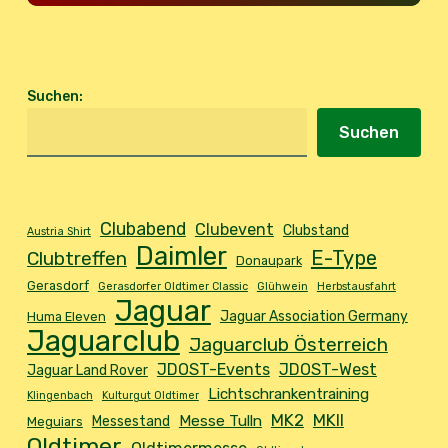
Suchen
:
Suchen
Clubabend
Clubevent
Clubstand
Austria Shirt
Daimler
E-Type
Clubtreffen
Donaupark
Gerasdorf
Gerasdorfer Oldtimer Classic
Glühwein
Herbstausfahrt
Jaguar
Jaguar Association Germany
Huma Eleven
Jaguarclub
Jaguarclub Österreich
JDOST-Events
JDOST-West
Jaguar Land Rover
Lichtschrankentraining
Klingenbach
Kulturgut Oldtimer
MK2
MKII
Messe Tulln
Messestand
Meguiars
Oldtimer