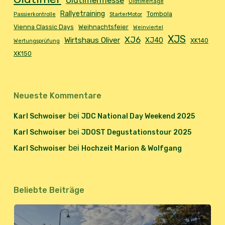
Oldtimermesse
Oldtimertage
Rallyetraining
Tombola
Passierkontrolle
StarterMotor
Vienna Classic Days
Weihnachtsfeier
Weinviertel
XJS
XJ6
Wirtshaus Oliver
XJ40
XK140
Wertungsprüfung
XK150
Neueste Kommentare
bei
Karl Schwoiser
JDC National Day Weekend 2025
bei
Karl Schwoiser
JDOST Degustationstour 2025
bei
Karl Schwoiser
Hochzeit Marion & Wolfgang
Beliebte Beiträge