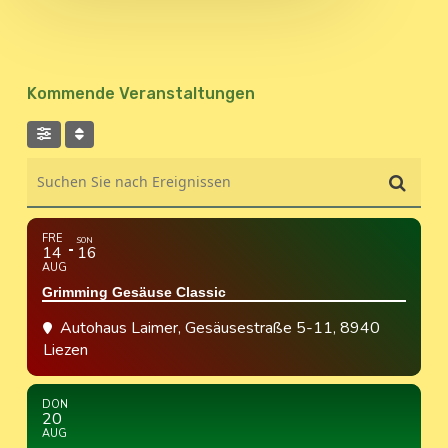
Kommende Veranstaltungen
Suchen Sie nach Ereignissen
FRE
SON
14
16
AUG
Grimming Gesäuse Classic
Autohaus Laimer
, Gesäusestraße 5-11, 8940
Liezen
DON
20
AUG