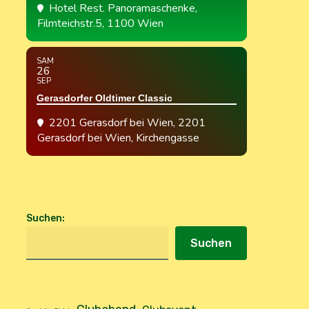
Hotel Rest. Panoramaschenke
,
Filmteichstr.5, 1100 Wien
SAM
26
SEP
Gerasdorfer Oldtimer Classic
2201 Gerasdorf bei Wien
, 2201
Gerasdorf bei Wien, Kirchengasse
Suchen
:
Suchen