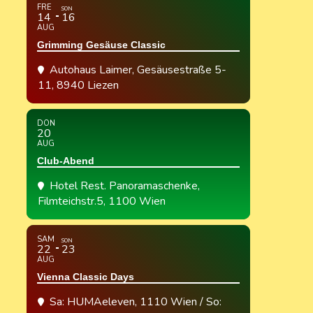
FRE
SON
14
16
AUG
Grimming Gesäuse Classic
Autohaus Laimer
, Gesäusestraße 5-
11, 8940 Liezen
DON
20
AUG
Club-Abend
Hotel Rest. Panoramaschenke
,
Filmteichstr.5, 1100 Wien
SAM
SON
22
23
AUG
Vienna Classic Days
Sa: HUMAeleven, 1110 Wien / So: