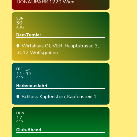
DONAUPARK 1220 Wien
SON
30
AUG
Dart-Turnier
Wirtshaus OLIVER
, Hauptstrasse 3,
3012 Wolfsgraben
FRE
SON
11
13
SEP
Herbstausfahrt
Schloss Kapfenstein
, Kapfenstein 1
DON
17
SEP
Club-Abend