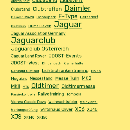
Clubabend
Clubevent
Austria Shirt
Daimler
Clubtreffen
Clubstand
E-Type
Donaupark
Gerasdorf
Daimler DS420
Jaguar
Huma Eleven
Glühwein
Jaguar Association Germany
Jaguarclub
Jaguarclub Österreich
JDOST-Events
Jaguar Land Rover
JDOST-West
Klingenbach
Krainerhütte
Lichtschrankentraining
Kulturgut Oldtimer
MA 48
MK2
Messe Tulln
Messestand
Meguiars
Oldtimer
MKII
Oldtimermesse
MTS
Rallyetraining
Tombola
Passierkontrolle
Vienna Classic Days
Weihnachtsfeier
Weinviertel
XJ6
Wirtshaus Oliver
XJ40
Wertungsprüfung
XJS
XK140
XK150