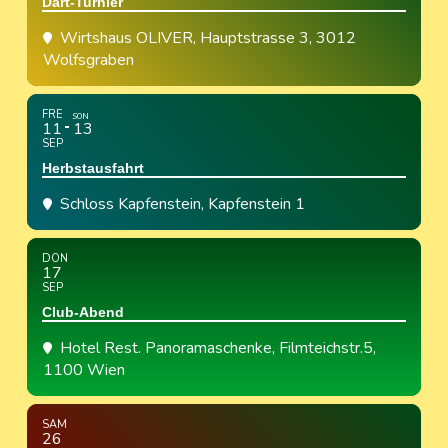
Dart-Turnier
Wirtshaus OLIVER
, Hauptstrasse 3, 3012
Wolfsgraben
FRE
SON
11
13
SEP
Herbstausfahrt
Schloss Kapfenstein
, Kapfenstein 1
DON
17
SEP
Club-Abend
Hotel Rest. Panoramaschenke
, Filmteichstr.5,
1100 Wien
SAM
26