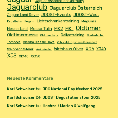
Jaguar Association Germany
Jaguarclub
Jaguarclub Österreich
JDOST-Events
JDOST-West
Jaguar Land Rover
Lichtschrankentraining
Meguiars
Kegelbahn
Kegeln
Oldtimer
MK2
MKII
Messe Tulln
Messestand
Oldtimermesse
Rallyetraining
Oldtimertage
StarterMotor
Tombola
Vienna Classic Days
Volksbildungshaus Gerasdorf
XJ6
Wirtshaus Oliver
XJ40
Weihnachtsfeier
Weinviertel
XJS
XK140
XK150
Neueste Kommentare
bei
Karl Schwoiser
JDC National Day Weekend 2025
bei
Karl Schwoiser
JDOST Degustationstour 2025
bei
Karl Schwoiser
Hochzeit Marion & Wolfgang