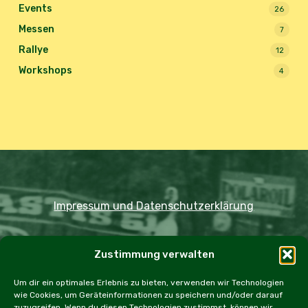
Events
26
Messen
7
Rallye
12
Workshops
4
Impressum und Datenschutzerklärung
Copyright JDOST 2024
Zustimmung verwalten
Home
Ausfahrten
Rallye
Events
Um dir ein optimales Erlebnis zu bieten, verwenden wir Technologien
wie Cookies, um Geräteinformationen zu speichern und/oder darauf
Messen
Workshops
Cookie Policy (EU)
zuzugreifen. Wenn du diesen Technologien zustimmst, können wir