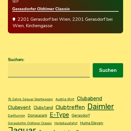
SEP
Gerasdorfer Oldtimer Classic
2201 Gerasdorf bei Wien
, 2201 Gerasdorf bei
Wien, Kirchengasse
Suchen
:
Suchen
Clubabend
75 Jahre Jaguar Sportwagen
Austria Shirt
Daimler
Clubtreffen
Clubevent
Clubstand
E-Type
Donaupark
Gerasdorf
Dartturnier
Huma Eleven
Gerasdorfer Oldtimer Classic
Herbstausfahrt
Jaguar