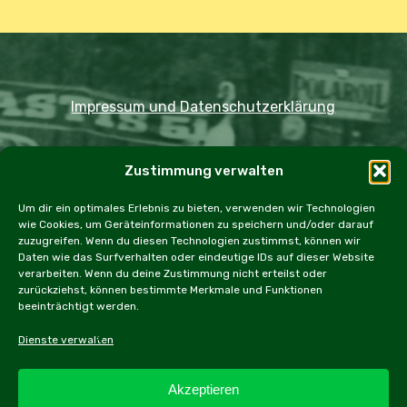
Impressum und Datenschutzerklärung
Copyright JDOST 2024
Zustimmung verwalten
Home
Ausfahrten
Rallye
Events
Um dir ein optimales Erlebnis zu bieten, verwenden wir Technologien
wie Cookies, um Geräteinformationen zu speichern und/oder darauf
Messen
Workshops
Cookie Policy (EU)
zuzugreifen. Wenn du diesen Technologien zustimmst, können wir
Daten wie das Surfverhalten oder eindeutige IDs auf dieser Website
verarbeiten. Wenn du deine Zustimmung nicht erteilst oder
zurückziehst, können bestimmte Merkmale und Funktionen
beeinträchtigt werden.
facebook
instagram
email
Dienste verwalten
Akzeptieren