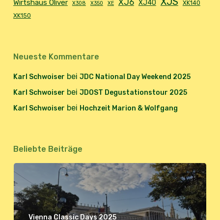
XJS
XJ6
Wirtshaus Oliver
XJ40
XK140
X308
X350
XE
XK150
Neueste Kommentare
bei
Karl Schwoiser
JDC National Day Weekend 2025
bei
Karl Schwoiser
JDOST Degustationstour 2025
bei
Karl Schwoiser
Hochzeit Marion & Wolfgang
Beliebte Beiträge
Vienna Classic Days 2025