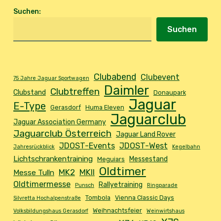
Suchen
:
Suchen
Clubabend
Clubevent
75 Jahre Jaguar Sportwagen
Daimler
Clubtreffen
Clubstand
Donaupark
Jaguar
E-Type
Gerasdorf
Huma Eleven
Jaguarclub
Jaguar Association Germany
Jaguarclub Österreich
Jaguar Land Rover
JDOST-Events
JDOST-West
Jahresrückblick
Kegelbahn
Lichtschrankentraining
Messestand
Meguiars
Oldtimer
MK2
MKII
Messe Tulln
Oldtimermesse
Rallyetraining
Punsch
Ringparade
Tombola
Vienna Classic Days
Silvretta Hochalpenstraße
Weihnachtsfeier
Volksbildungshaus Gerasdorf
Weinwirtshaus