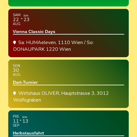
SAM
SON
22
23
AUG
Vienna Classic Days
Sa: HUMAeleven, 1110 Wien / So:
DONAUPARK 1220 Wien
SON
30
AUG
Dart-Turnier
Wirtshaus OLIVER
, Hauptstrasse 3, 3012
Wolfsgraben
FRE
SON
11
13
SEP
Herbstausfahrt