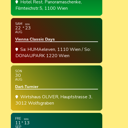
Hotel Rest. Panoramaschenke
,
Filmteichstr.5, 1100 Wien
SAM
SON
22
23
AUG
Vienna Classic Days
Sa: HUMAeleven, 1110 Wien / So:
DONAUPARK 1220 Wien
SON
30
AUG
Dart-Turnier
Wirtshaus OLIVER
, Hauptstrasse 3,
3012 Wolfsgraben
FRE
SON
11
13
SEP