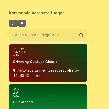
Kommende Veranstaltungen
Suchen Sie nach Ereignissen
FRE
SON
14
16
AUG
Grimming Gesäuse Classic
Autohaus Laimer
, Gesäusestraße 5-
11, 8940 Liezen
DON
20
AUG
Club-Abend