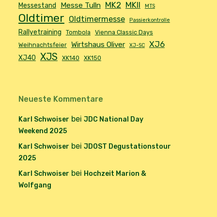
MK2
MKII
Messe Tulln
Messestand
MTS
Oldtimer
Oldtimermesse
Passierkontrolle
Rallyetraining
Tombola
Vienna Classic Days
XJ6
Wirtshaus Oliver
Weihnachtsfeier
XJ-SC
XJS
XJ40
XK140
XK150
Neueste Kommentare
bei
Karl Schwoiser
JDC National Day
Weekend 2025
bei
Karl Schwoiser
JDOST Degustationstour
2025
bei
Karl Schwoiser
Hochzeit Marion &
Wolfgang