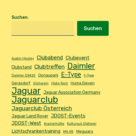
Suchen
:
Suchen
Clubabend
Clubevent
Austin Healey
Daimler
Clubtreffen
Clubstand
E-Type
Donaupark
Daimler DS420
F-Type
Gerasdorf
Huma Eleven
Glühwein
Histo-Tech
Jaguar
Jaguar Association Germany
Jaguarclub
Jaguarclub Österreich
JDOST-Events
Jaguar Land Rover
JDOST-West
Krainerhütte
Kulturgut Oldtimer
Lichtschrankentraining
Meguiars
MA 48