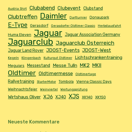
Clubabend
Clubevent
Clubstand
Austria Shirt
Daimler
Clubtreffen
Donaupark
Dartturnier
E-Type
Gerasdorf
Gerasdorfer Oldtimer Classic
Herbstausfahrt
Jaguar
Jaguar Association Germany
Huma Eleven
Jaguarclub
Jaguarclub Österreich
JDOST-Events
JDOST-West
Jaguar Land Rover
Lichtschrankentraining
Kegeln
Klingenbach
Kulturgut Oldtimer
MK2
MKII
Messe Tulln
Messestand
Meguiars
Oldtimer
Oldtimermesse
Oldtimertage
Rallyetraining
Tombola
Vienna Classic Days
StarterMotor
Weihnachtsfeier
Weinviertel
Wertungsprüfung
XJS
XJ6
Wirtshaus Oliver
XJ40
XK140
XK150
Neueste Kommentare