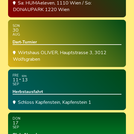
Sa: HUMAeleven, 1110 Wien / So:
DONAUPARK 1220 Wien
SON
30
AUG
Dart-Turnier
Wirtshaus OLIVER
, Hauptstrasse 3, 3012
Wolfsgraben
FRE
SON
11
13
SEP
Herbstausfahrt
Schloss Kapfenstein
, Kapfenstein 1
DON
17
SEP