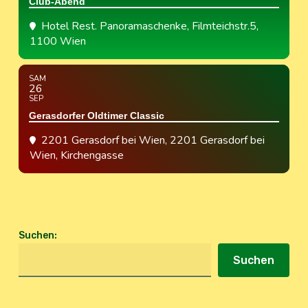
Club-Abend
Hotel Rest. Panoramaschenke
, Filmteichstr.5,
1100 Wien
SAM
26
SEP
Gerasdorfer Oldtimer Classic
2201 Gerasdorf bei Wien
, 2201 Gerasdorf bei
Wien, Kirchengasse
Suchen
:
Suchen