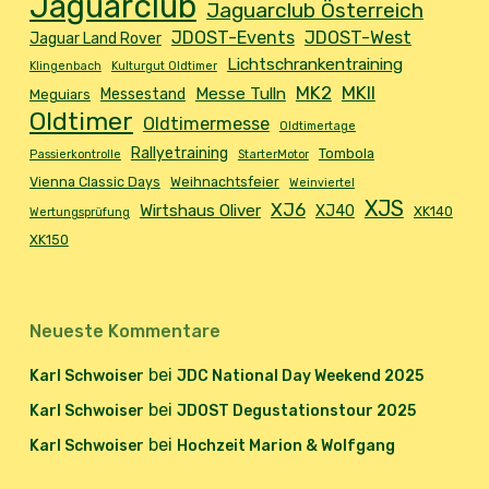
Jaguarclub
Jaguarclub Österreich
JDOST-Events
JDOST-West
Jaguar Land Rover
Lichtschrankentraining
Klingenbach
Kulturgut Oldtimer
MK2
MKII
Messe Tulln
Messestand
Meguiars
Oldtimer
Oldtimermesse
Oldtimertage
Rallyetraining
Tombola
Passierkontrolle
StarterMotor
Vienna Classic Days
Weihnachtsfeier
Weinviertel
XJS
XJ6
Wirtshaus Oliver
XJ40
XK140
Wertungsprüfung
XK150
Neueste Kommentare
bei
Karl Schwoiser
JDC National Day Weekend 2025
bei
Karl Schwoiser
JDOST Degustationstour 2025
bei
Karl Schwoiser
Hochzeit Marion & Wolfgang