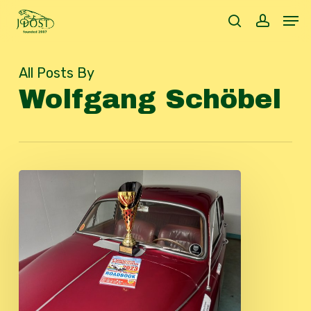
Skip
Men
to
search
accoun
main
content
All Posts By
Wolfgang Schöbel
Gerasdorfer
Oldtimer
Classic
2023