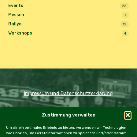
Events
26
Messen
7
Rallye
12
Workshops
4
Impressum und Datenschutzerklärung
Copyright JDOST 2024
Zustimmung verwalten
Home
Ausfahrten
Rallye
Events
Um dir ein optimales Erlebnis zu bieten, verwenden wir Technologien
wie Cookies, um Geräteinformationen zu speichern und/oder darauf
Messen
Workshops
Cookie Policy (EU)