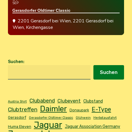
SEP
Gerasdorfer Oldtimer Classic
2201 Gerasdorf bei Wien
, 2201 Gerasdorf bei
Wien, Kirchengasse
Suchen
:
Suchen
Clubabend
Clubevent
Clubstand
Austria Shirt
Daimler
E-Type
Clubtreffen
Donaupark
Gerasdorf
Gerasdorfer Oldtimer Classic
Glühwein
Herbstausfahrt
Jaguar
Jaguar Association Germany
Huma Eleven