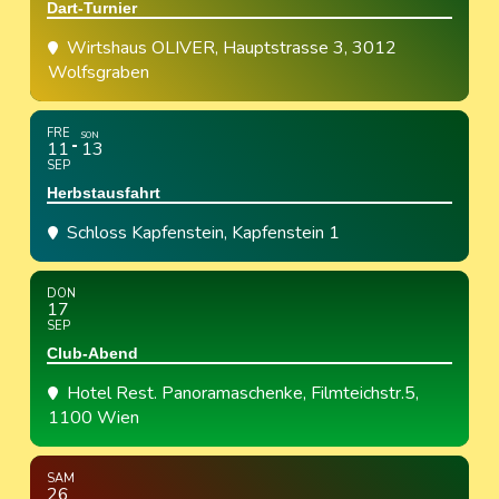
Dart-Turnier
Wirtshaus OLIVER
, Hauptstrasse 3, 3012
Wolfsgraben
FRE
SON
11
13
SEP
Herbstausfahrt
Schloss Kapfenstein
, Kapfenstein 1
DON
17
SEP
Club-Abend
Hotel Rest. Panoramaschenke
, Filmteichstr.5,
1100 Wien
SAM
26