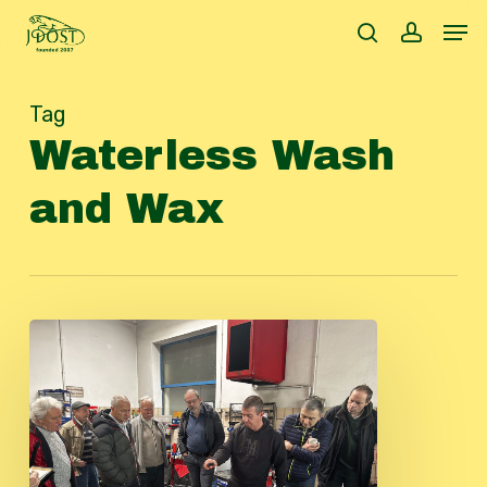
Skip
Men
to
search
accoun
main
content
Tag
Waterless Wash
and Wax
Beauty
Day
2024