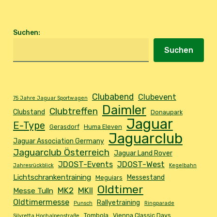
Suchen
:
Suchen
Clubabend
Clubevent
75 Jahre Jaguar Sportwagen
Daimler
Clubtreffen
Clubstand
Donaupark
Jaguar
E-Type
Gerasdorf
Huma Eleven
Jaguarclub
Jaguar Association Germany
Jaguarclub Österreich
Jaguar Land Rover
JDOST-Events
JDOST-West
Jahresrückblick
Kegelbahn
Lichtschrankentraining
Messestand
Meguiars
Oldtimer
MK2
MKII
Messe Tulln
Oldtimermesse
Rallyetraining
Punsch
Ringparade
Tombola
Vienna Classic Days
Silvretta Hochalpenstraße