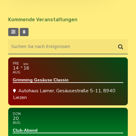
Kommende Veranstaltungen
Suchen Sie nach Ereignissen
FRE
SON
14
16
AUG
Grimming Gesäuse Classic
Autohaus Laimer
, Gesäusestraße 5-11, 8940
Liezen
DON
20
AUG
Club-Abend