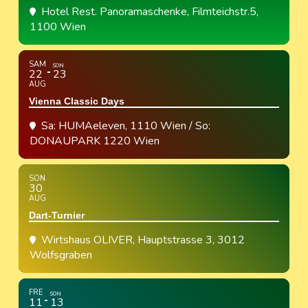
Hotel Rest. Panoramaschenke
, Filmteichstr.5,
1100 Wien
SAM
SON
22
23
AUG
Vienna Classic Days
Sa: HUMAeleven, 1110 Wien / So:
DONAUPARK 1220 Wien
SON
30
AUG
Dart-Turnier
Wirtshaus OLIVER
, Hauptstrasse 3, 3012
Wolfsgraben
FRE
SON
11
13