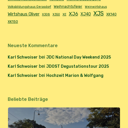
Weihnachtsfeier
Volksbildungshaus Gerasdorf
Weinwirtshaus
XJS
XJ6
Wirtshaus Oliver
XJ40
XK140
X308
X350
XE
XK150
Neueste Kommentare
bei
Karl Schwoiser
JDC National Day Weekend 2025
bei
Karl Schwoiser
JDOST Degustationstour 2025
bei
Karl Schwoiser
Hochzeit Marion & Wolfgang
Beliebte Beiträge