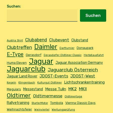
Suchen
:
Suchen
Clubabend
Clubevent
Clubstand
Austria Shirt
Daimler
Clubtreffen
Donaupark
Dartturnier
E-Type
Gerasdorf
Gerasdorfer Oldtimer Classic
Herbstausfahrt
Jaguar
Jaguar Association Germany
Huma Eleven
Jaguarclub
Jaguarclub Österreich
JDOST-Events
JDOST-West
Jaguar Land Rover
Lichtschrankentraining
Kegeln
Klingenbach
Kulturgut Oldtimer
MK2
MKII
Messe Tulln
Messestand
Meguiars
Oldtimer
Oldtimermesse
Oldtimertage
Rallyetraining
Tombola
Vienna Classic Days
StarterMotor
Weihnachtsfeier
Weinviertel
Wertungsprüfung