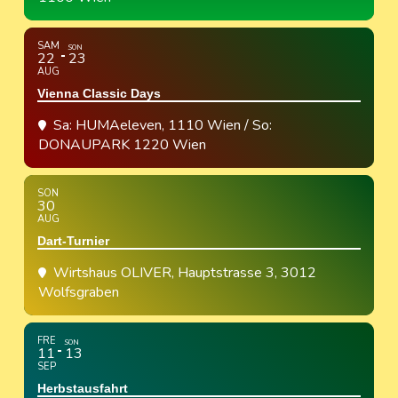
SAM
SON
22
23
AUG
Vienna Classic Days
Sa: HUMAeleven, 1110 Wien / So:
DONAUPARK 1220 Wien
SON
30
AUG
Dart-Turnier
Wirtshaus OLIVER
, Hauptstrasse 3, 3012
Wolfsgraben
FRE
SON
11
13
SEP
Herbstausfahrt